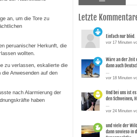
Letzte Kommentar
ge an, um die Tore zu
chtlichen
Einfach nur blöd.
vor 17 Minuten v
en peruanischer Herkunft, die
rlassen wollten.
Wäre an der Zeit 
e zu verlassen, eskalierte die
dann auch Deutsc
...
gen die Anwesenden auf den
vor 18 Minuten v
usste nach Alarmierung der
Und bei uns ist es
den Schweinen, H
rdnungskräfte haben
...
vor 24 Minuten v
und viele der Wi
dann sowieso in 