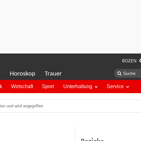
BOZEN
r
Horoskop
Trauer
ik
Wirtschaft
Sport
Unterhaltung
Service
en und wird angegriffen