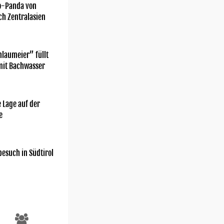
o-Panda von
ch Zentralasien
laumeier” füllt
mit Bachwasser
 Lage auf der
e
esuch in Südtirol