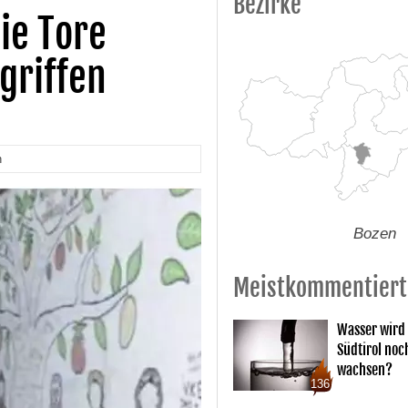
Bezirke
ie Tore
griffen
n
Bozen
Meistkommentiert
Wasser wird 
Südtirol noc
wachsen?
136