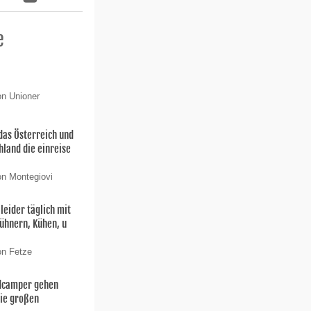
e
on Unioner
das Österreich und
hland die einreise
on Montegiovi
 leider täglich mit
ühnern, Kühen, u
on Fetze
ldcamper gehen
die großen