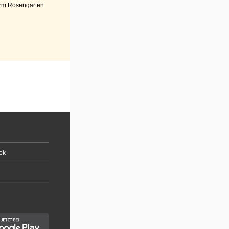
rm Rosengarten
ok