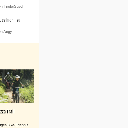
on TirolerSued
 es hier - zu
on Angy
zza Trail
iges Bike-Erlebnis