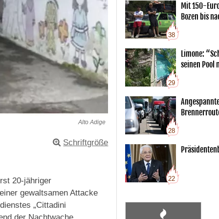
Mit 150-Eur
Bozen bis na
38
Limone: “Sch
seinen Pool 
29
Angespannte
Brennerrout
Alto Adige
28
Schriftgröße
Präsidentenb
22
st 20-jähriger
 einer gewaltsamen Attacke
ienstes „Cittadini
ährend der Nachtwache