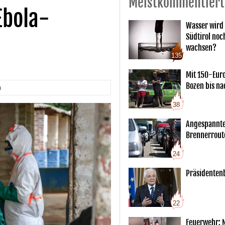
Meistkommentiert
Ebola-
Wasser wird 
Südtirol noc
wachsen?
135
Mit 150-Eur
Bozen bis na
n
38
Angespannte
Brennerrout
24
Präsidentenb
22
Feuerwehr: 