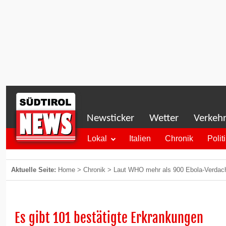
Newsticker
Wetter
Verkeh
Lokal
Italien
Chronik
Polit
Aktuelle Seite:
Home
>
Chronik
>
Laut WHO mehr als 900 Ebola-Verdach
Es gibt 101 bestätigte Erkrankungen