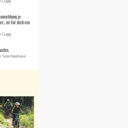
n Luggi
aumeldung je
r, ist für dich ein
n Luggi
achts.
on Soschautsaus