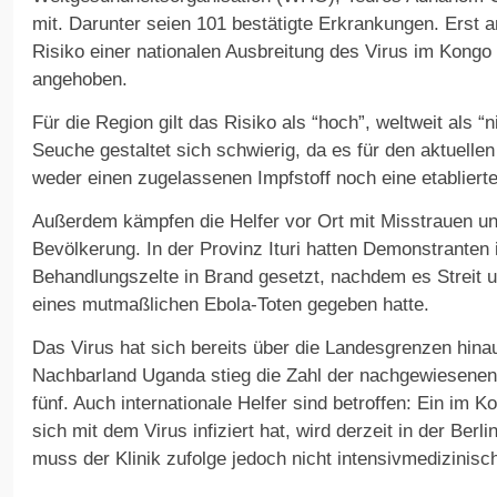
mit. Darunter seien 101 bestätigte Erkrankungen. Erst 
Risiko einer nationalen Ausbreitung des Virus im Kongo 
angehoben.
Für die Region gilt das Risiko als “hoch”, weltweit als 
Seuche gestaltet sich schwierig, da es für den aktuel
weder einen zugelassenen Impfstoff noch eine etabliert
Außerdem kämpfen die Helfer vor Ort mit Misstrauen un
Bevölkerung. In der Provinz Ituri hatten Demonstrante
Behandlungszelte in Brand gesetzt, nachdem es Streit u
eines mutmaßlichen Ebola-Toten gegeben hatte.
Das Virus hat sich bereits über die Landesgrenzen hina
Nachbarland Uganda stieg die Zahl der nachgewiesene
fünf. Auch internationale Helfer sind betroffen: Ein im K
sich mit dem Virus infiziert hat, wird derzeit in der Berl
muss der Klinik zufolge jedoch nicht intensivmedizinisc