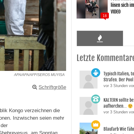
lösen sich i
VIDEO
18
Letzte Kommentar
Typisch Italien, 
APA/APA/AFP/SEROS MUYISA
Strafen. Der Pool 
vor 3 Stunden vo
Schriftgröße
KALTERN sollte be
aufhorchen...
lik Kongo verzeichnen die
vor 3 Stunden v
ionen. Inzwischen seien mehr
 der
Blaufarb Wie fähr
Ghebreyesus, am Sonntag