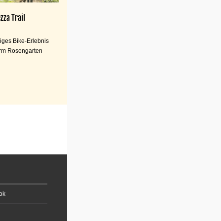
zza Trail
iges Bike-Erlebnis
rm Rosengarten
ok