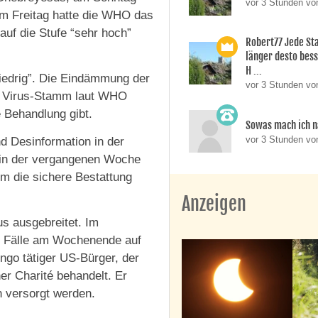
vor 3 Stunden vo
am Freitag hatte die WHO das
auf die Stufe “sehr hoch”
Robert77 Jede St
länger desto besse
H ...
“niedrig”. Die Eindämmung der
vor 3 Stunden vo
len Virus-Stamm laut WHO
e Behandlung gibt.
Sowas mach ich n
vor 3 Stunden v
d Desinformation in der
n in der vergangenen Woche
m die sichere Bestattung
Anzeigen
us ausgebreitet. Im
n Fälle am Wochenende auf
ongo tätiger US-Bürger, der
iner Charité behandelt. Er
h versorgt werden.