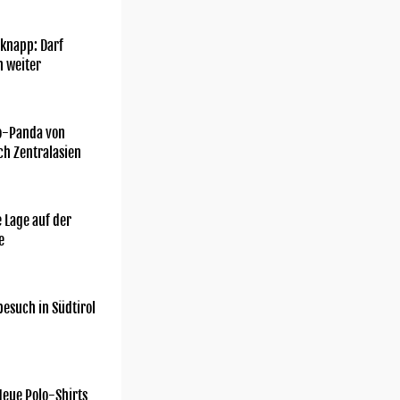
knapp: Darf
h weiter
o-Panda von
ch Zentralasien
 Lage auf der
e
esuch in Südtirol
Neue Polo-Shirts