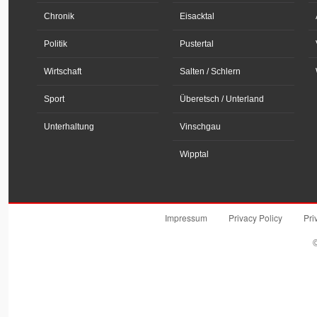
Chronik
Eisacktal
Politik
Pustertal
Wirtschaft
Salten / Schlern
Sport
Überetsch / Unterland
Unterhaltung
Vinschgau
Wipptal
Impressum
Privacy Policy
Pri