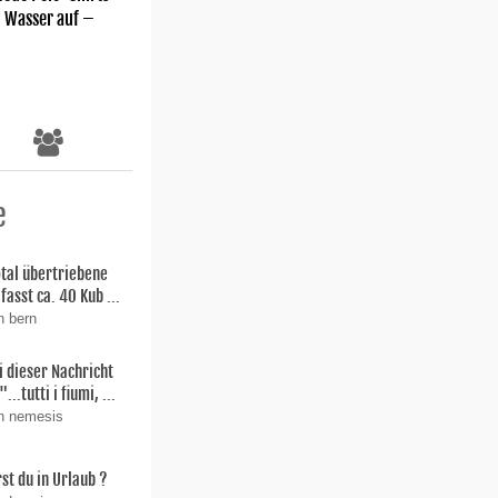
m Wasser auf –
e
total übertriebene
fasst ca. 40 Kub ...
n bern
i dieser Nachricht
"...tutti i fiumi, ...
on nemesis
st du in Urlaub ?