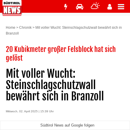
Home
>
Chronik
>
Mit voller Wucht: Steinschlagschutzwall bewährt sich in
Branzoll
20 Kubikmeter großer Felsblock hat sich
gelöst
Mit voller Wucht:
Steinschlagschutzwall
bewährt sich in Branzoll
Mittwoch, 02. April 2025 | 15:39 Uhr
Südtirol News auf Google folgen