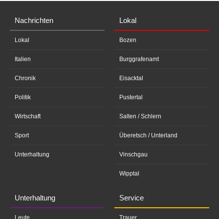
Nachrichten
Lokal
Lokal
Bozen
Italien
Burggrafenamt
Chronik
Eisacktal
Politik
Pustertal
Wirtschaft
Salten / Schlern
Sport
Überetsch / Unterland
Unterhaltung
Vinschgau
Wipptal
Unterhaltung
Service
Leute
Trauer