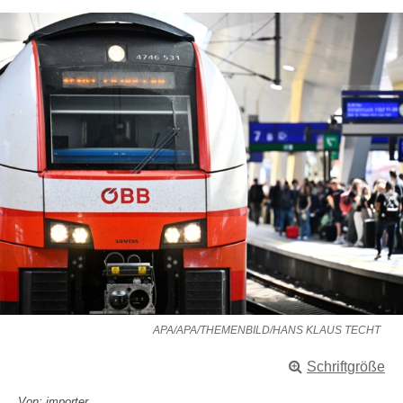
APA/APA/THEMENBILD/HANS KLAUS TECHT
Schriftgröße
Von: importer