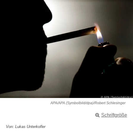
APA/APA (Symbolbild/dpa)/Robert Schlesinger
Schriftgröße
Von: Lukas Unterkofler