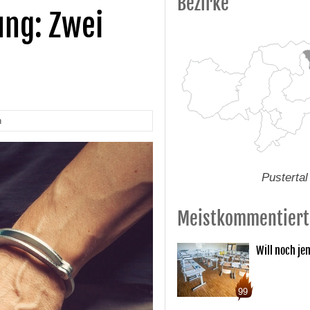
Bezirke
ung: Zwei
n
Pustertal
Meistkommentiert
Will noch je
99