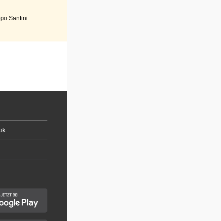
po Santini
ok