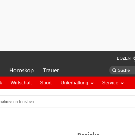
BOZEN
r
Horoskop
Trauer
ik
Wirtschaft
Sport
Unterhaltung
Service
tnahmen in Innichen