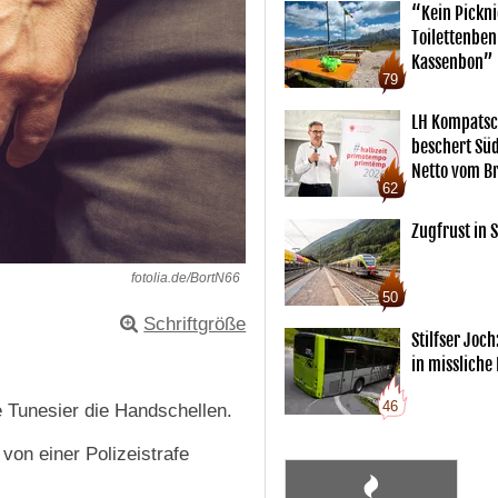
“Kein Pickn
Toilettenben
Kassenbon”
79
LH Kompatsc
beschert Sü
Netto vom Br
62
Zugfrust in S
fotolia.de/BortN66
50
Schriftgröße
Stilfser Joch
in missliche
46
e Tunesier die Handschellen.
on einer Polizeistrafe