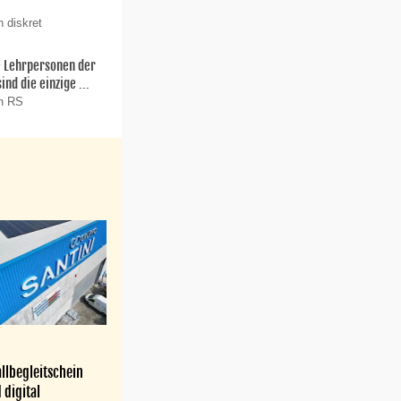
 diskret
ie Lehrpersonen der
nd die einzige ...
on RS
llbegleitschein
 digital