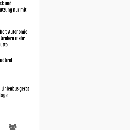
ick und
utzung nur mit
her: Autonomie
dtirolern mehr
utto
üdtirol
: Linienbus gerät
 Lage