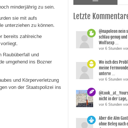
ch minderjährig zu sein.
Letzte Kommentar
rden sie mit aufs
e unterziehen zu können.
@napoleon nein s
r bereits zahlreiche
schlau genug und
Wolfsexp ...
orliegt.
vor 6 Stunden vo
n Raubüberfall und
urde umgehend ins Bozner
Wo isch des Prob
meine Fernwonde
unterw ...
vor 6 Stunden v
Raubes und Körperverletzung
gen von der Staatspolizei ins
@Look_at_Yoursel
nicht in der Lage, 
vor 6 Stunden vo
Aber die Alm Gas
ohne Beleg nach 