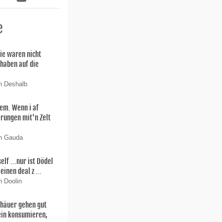
e
ie waren nicht
 haben auf die
n Deshalb
lem. Wenn i af
rungen mit'n Zelt
on Gauda
f ...nur ist Dödel
einen deal z ...
n Doolin
thäuer gehen gut
ein konsumieren,