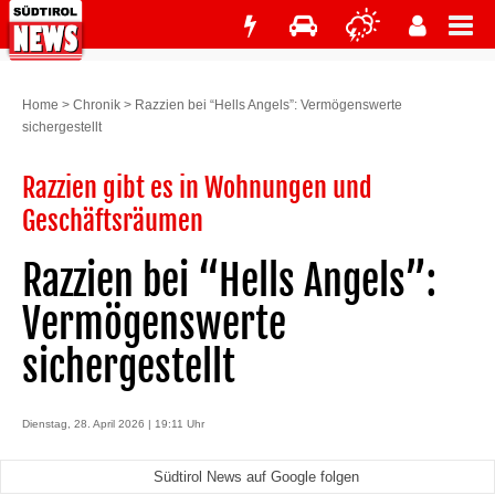
Home
>
Chronik
>
Razzien bei “Hells Angels”: Vermögenswerte
sichergestellt
Razzien gibt es in Wohnungen und
Geschäftsräumen
Razzien bei “Hells Angels”:
Vermögenswerte
sichergestellt
Dienstag, 28. April 2026 | 19:11 Uhr
Südtirol News auf Google folgen