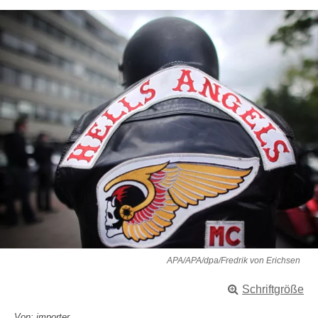
APA/APA/dpa/Fredrik von Erichsen
Schriftgröße
Von: importer