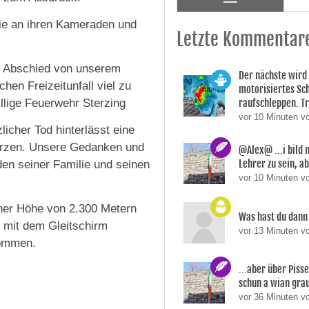
ie an ihren Kameraden und
Letzte Kommentar
r Abschied von unserem
Der nächste wird
en Freizeitunfall viel zu
motorisiertes Sc
llige Feuerwehr Sterzing
raufschleppen. Tr 
vor 10 Minuten v
licher Tod hinterlässt eine
erzen. Unsere Gedanken und
@Alex@ ...i bild 
Lehrer zu sein, ab
den seiner Familie und seinen
vor 10 Minuten v
iner Höhe von 2.300 Metern
Was hast du dann
 mit dem Gleitschirm
vor 13 Minuten v
kommen.
...aber über Piss
schun a wian grau
vor 36 Minuten v