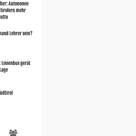
her: Autonomie
dtirolern mehr
utto
mand Lehrer sein?
: Linienbus gerät
 Lage
üdtirol