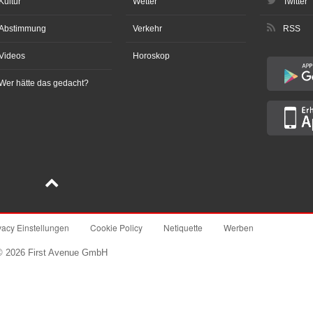
Kultur
Wetter
Twitter
Abstimmung
Verkehr
RSS
Videos
Horoskop
Wer hätte das gedacht?
vacy Einstellungen
Cookie Policy
Netiquette
Werben
© 2026 First Avenue GmbH