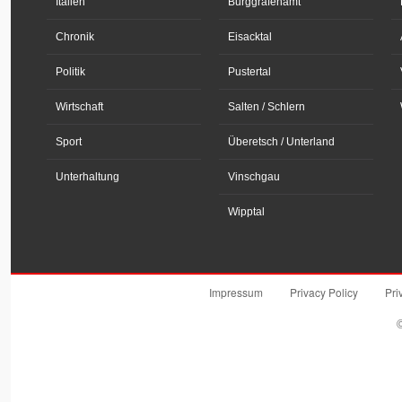
Italien
Burggrafenamt
Chronik
Eisacktal
Politik
Pustertal
Wirtschaft
Salten / Schlern
Sport
Überetsch / Unterland
Unterhaltung
Vinschgau
Wipptal
Impressum
Privacy Policy
Pri