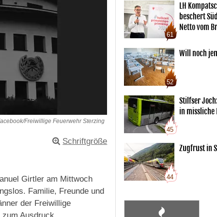
LH Kompatsc
beschert Sü
Netto vom Br
61
Will noch je
52
Stilfser Joch
in missliche
acebook/Freiwillige Feuerwehr Sterzing
45
Schriftgröße
Zugfrust in S
44
anuel Girtler am Mittwoch
ngslos. Familie, Freunde und
ner der Freiwillige
st zum Ausdruck.