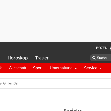
BOZEN
r
Horoskop
Trauer
ik
Wirtschaft
Sport
Unterhaltung
Service
 Girtler [32]