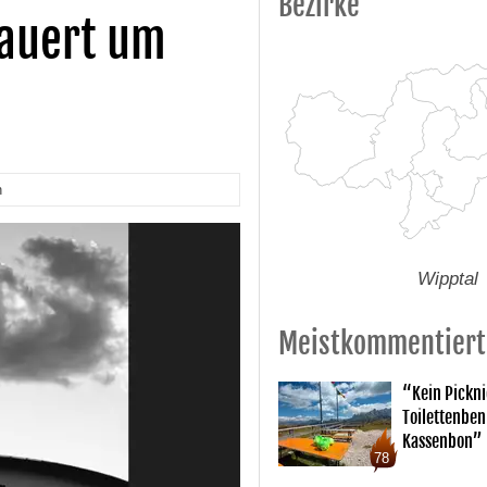
Bezirke
rauert um
n
Wipptal
Meistkommentiert
“Kein Pickn
Toilettenben
Kassenbon”
78