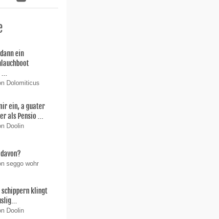
e
 dann ein
hlauchboot
...
on Dolomiticus
mir ein, a guater
er als Pensio ...
on Doolin
 davon?
on seggo wohr
e schippern klingt
slig...
on Doolin