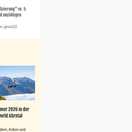
fizierung" vs. 5
d unzähligen
on gina102
mer 2026 in der
orld Ahrntal
ern, Action und