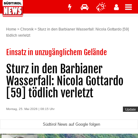
Home
>
Chronik
>
Sturz in den Barbianer Wasserfall: Nicola Gottardo [59]
tödlich verletzt
Einsatz in unzugänglichem Gelände
Sturz in den Barbianer
Wasserfall: Nicola Gottardo
[59] tödlich verletzt
Montag, 25. Mai 2026 | 08:15 Uhr
Update
Südtirol News auf Google folgen