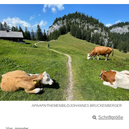
APA/APA/THEMENBILD/JOHANNES BRUCKENBERGER
Schriftgröße
Von: importer