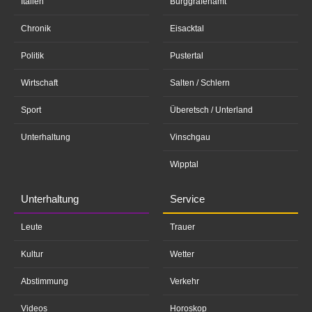
Italien
Burggrafenamt
Chronik
Eisacktal
Politik
Pustertal
Wirtschaft
Salten / Schlern
Sport
Überetsch / Unterland
Unterhaltung
Vinschgau
Wipptal
Unterhaltung
Service
Leute
Trauer
Kultur
Wetter
Abstimmung
Verkehr
Videos
Horoskop