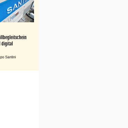
llbegleitschein
 digital
po Santini