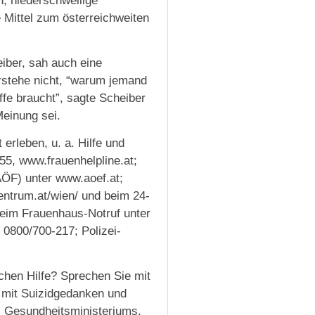
, niederschwellige
e Mittel zum österreichweiten
eiber, sah auch eine
rstehe nicht, “warum jemand
fe braucht”, sagte Scheiber
Meinung sei.
 erleben, u. a. Hilfe und
55, www.frauenhelpline.at;
ÖF) unter www.aoef.at;
ntrum.at/wien/ und beim 24-
beim Frauenhaus-Notruf unter
0800/700-217; Polizei-
uchen Hilfe? Sprechen Sie mit
 mit Suizidgedanken und
s Gesundheitsministeriums.