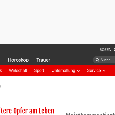
BOZEN
r
Horoskop
Trauer
ik
Wirtschaft
Sport
Unterhaltung
Service
t
eitere Opfer am Leben