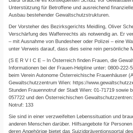
Dafür brauche es konsequenten Schutz vor Gewalttätern
Unterstützung für Betroffene und ausreichend finanziell
Ausbau bestehender Gewaltschutzstrukturen.
Der Vorsteher des Bezirksgerichts Meidling, Oliver Sch
Verschärfung des Waffenrechts als notwendig an. Er ve
– mit Ausnahme von Bundesheer oder Polizei – eine Waf
unter Verweis darauf, dass dies seine rein persönliche 
(S E R V I C E – In Österreich finden Frauen, die Gewalt
Informationen bei der Frauen-Helpline unter: 0800-222-5
beim Verein Autonome Österreichische Frauenhäuser (A
Gewaltschutzzentrum Wien: https://www.gewaltschutzze
Stunden Frauennotruf der Stadt Wien: 01-71719 sowie 
057722 und den Österreichischen Gewaltschutzzentren: 
Notruf: 133
Sie sind in einer verzweifelten Lebenssituation und bra
anderen Menschen darüber. Hilfsangebote für Personen
deren Angehörige bietet das Suizidpräventionsportal de