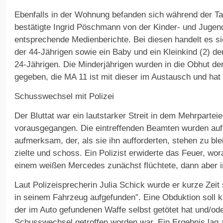
Ebenfalls in der Wohnung befanden sich während der Tat
bestätigte Ingrid Pöschmann von der Kinder- und Jugend
entsprechende Medienberichte. Bei diesen handelt es si
der 44-Jährigen sowie ein Baby und ein Kleinkind (2) der
24-Jährigen. Die Minderjährigen wurden in die Obhut de
gegeben, die MA 11 ist mit dieser im Austausch und hat 
Schusswechsel mit Polizei
Der Bluttat war ein lautstarker Streit in dem Mehrpartei
vorausgegangen. Die eintreffenden Beamten wurden auf
aufmerksam, der, als sie ihn aufforderten, stehen zu ble
zielte und schoss. Ein Polizist erwiderte das Feuer, wor
einem weißen Mercedes zunächst flüchtete, dann aber 
Laut Polizeisprecherin Julia Schick wurde er kurze Zeit
in seinem Fahrzeug aufgefunden”. Eine Obduktion soll k
der im Auto gefundenen Waffe selbst getötet hat und/ode
Schusswechsel getroffen worden war. Ein Ergebnis lag