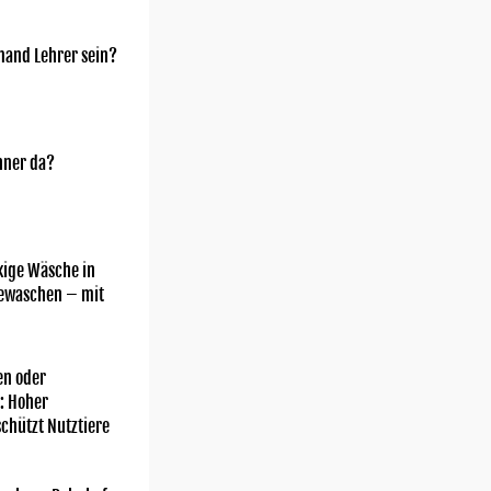
mand Lehrer sein?
nner da?
kige Wäsche in
gewaschen – mit
n oder
: Hoher
chützt Nutztiere