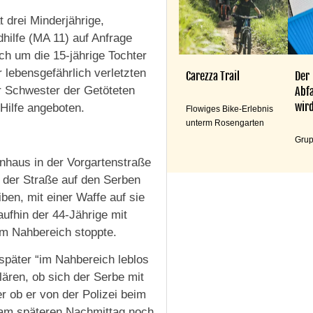
 drei Minderjährige,
hilfe (MA 11) auf Anfrage
ch um die 15-jährige Tochter
 lebensgefährlich verletzten
Carezza Trail
Der
r Schwester der Getöteten
Abfa
wird
Hilfe angeboten.
Flowiges Bike-Erlebnis
unterm Rosengarten
Grup
enhaus in der Vorgartenstraße
 der Straße auf den Serben
iben, mit einer Waffe auf sie
aufhin der 44-Jährige mit
im Nahbereich stoppte.
 später “im Nahbereich leblos
lären, ob sich der Serbe mit
r ob er von der Polizei beim
 am späteren Nachmittag noch