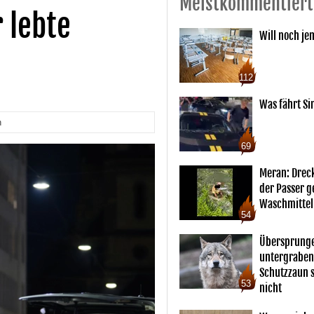
Meistkommentiert
 lebte
Will noch je
112
Was fährt Si
n
69
Meran: Drec
der Passer 
Waschmittel
54
Übersprunge
untergraben
Schutzzaun s
53
nicht