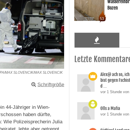
Wassereinbr
Bozen
53
Letzte Kommentar
APA/MAX SLOVENCIK/MAX SLOVENCIK
Alex@ ach so, ic
bist gegen Fschi
Schriftgröße
d ...
vor 1 Stunde von 
n 44-Jähriger in Wien-
Olls a Mafia
erschossen haben dürfte,
vor 1 Stunde von 
: Wie Polizeisprecherin Julia
iratet, lebte aber getrennt