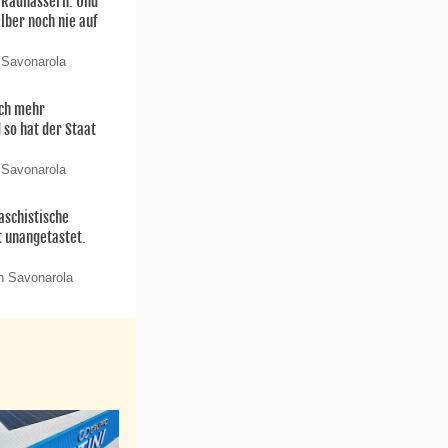
n Radhassern. Und
elber noch nie auf
 Savonarola
och mehr
 so hat der Staat
 Savonarola
aschistische
t unangetastet.
n Savonarola