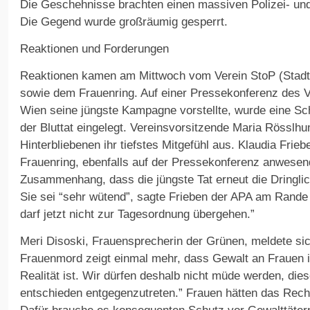
Die Geschehnisse brachten einen massiven Polizei- und
Die Gegend wurde großräumig gesperrt.
Reaktionen und Forderungen
Reaktionen kamen am Mittwoch vom Verein StoP (Stadtt
sowie dem Frauenring. Auf einer Pressekonferenz des V
Wien seine jüngste Kampagne vorstellte, wurde eine Sc
der Bluttat eingelegt. Vereinsvorsitzende Maria Rösslh
Hinterbliebenen ihr tiefstes Mitgefühl aus. Klaudia Fri
Frauenring, ebenfalls auf der Pressekonferenz anwesend
Zusammenhang, dass die jüngste Tat erneut die Dringli
Sie sei “sehr wütend”, sagte Frieben der APA am Rand
darf jetzt nicht zur Tagesordnung übergehen.”
Meri Disoski, Frauensprecherin der Grünen, meldete sic
Frauenmord zeigt einmal mehr, dass Gewalt an Frauen 
Realität ist. Wir dürfen deshalb nicht müde werden, di
entschieden entgegenzutreten.” Frauen hätten das Recht 