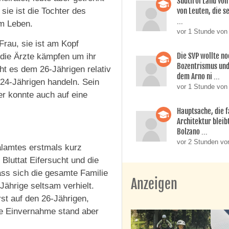
Südtirol Land vo
von Leuten, die s
sie ist die Tochter des
...
am Leben.
vor 1 Stunde von
rau, sie ist am Kopf
Die SVP wollte n
“die Ärzte kämpfen um ihr
Bozentrismus und
t es dem 26-Jährigen relativ
dem Arno ni ...
 24-Jährigen handeln. Sein
vor 1 Stunde von
er konnte auch auf eine
Hauptsache, die f
Architektur bleib
Bolzano ...
vor 2 Stunden vo
alamtes erstmals kurz
Bluttat Eifersucht und die
ass sich die gesamte Familie
Anzeigen
ährige seltsam verhielt.
st auf den 26-Jährigen,
re Einvernahme stand aber