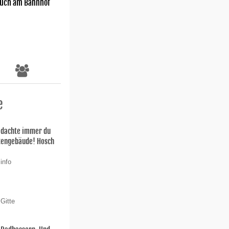
uch am Bahnhof
e
h dachte immer du
stengebäude! Hosch
info
Gitte