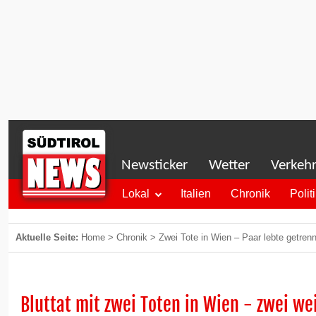
Newsticker
Wetter
Verkeh
Lokal
Italien
Chronik
Polit
Aktuelle Seite:
Home
>
Chronik
>
Zwei Tote in Wien – Paar lebte getrenn
Bluttat mit zwei Toten in Wien - zwei w