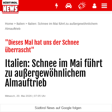
Home
>
Italien
>
Italien: Schnee im Mai führt zu außergewöhnlichem
Almauftrieb
"Dieses Mal hat uns der Schnee
überrascht"
Italien: Schnee im Mai führt
zu außergewöhnlichem
Almauftrieb
Mittwoch, 20. Mai 2026 | 07:05 Uhr
Südtirol News auf Google folgen