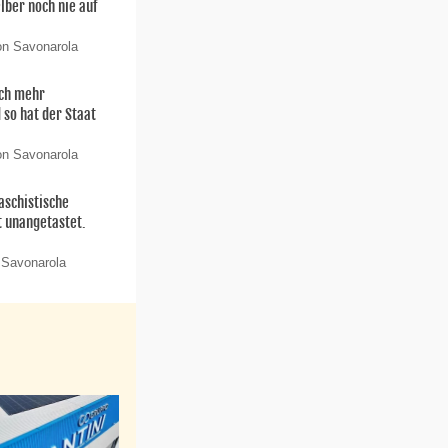
elber noch nie auf
on Savonarola
och mehr
 so hat der Staat
on Savonarola
aschistische
t unangetastet.
 Savonarola