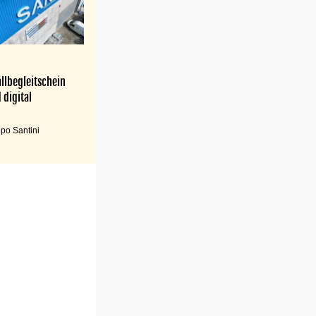
llbegleitschein
 digital
po Santini