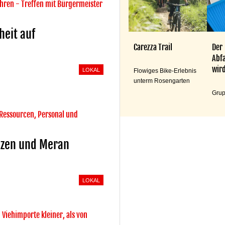
hren - Treffen mit Bürgermeister
heit auf
Carezza Trail
Der
Abfa
wird
LOKAL
Flowiges Bike-Erlebnis
unterm Rosengarten
Grup
 Ressourcen, Personal und
ozen und Meran
LOKAL
Viehimporte kleiner, als von