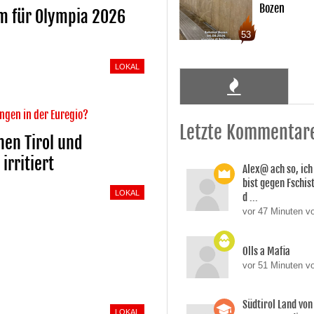
Bozen
rm für Olympia 2026
53
LOKAL
ngen in der Euregio?
Letzte Kommentar
hen Tirol und
irritiert
Alex@ ach so, ic
bist gegen Fschi
LOKAL
d ...
vor 47 Minuten vo
Olls a Mafia
vor 51 Minuten vo
Südtirol Land vo
LOKAL