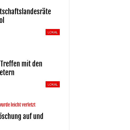
rtschaftslandesräte
ol
LOKAL
Treffen mit den
etern
LOKAL
urde leicht verletzt
Böschung auf und