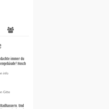
e
h dachte immer du
stengebäude! Hosch
n info
n Gitte
n Radhassern. Und