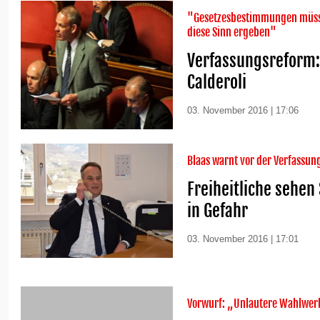
"Gesetzesbestimmungen müsse
diese Sinn ergeben"
Verfassungsreform: 
Calderoli
03. November 2016 | 17:06
Blaas warnt vor der Verfassu
Freiheitliche sehen
in Gefahr
03. November 2016 | 17:01
Vorwurf: „Unlautere Wahlwer