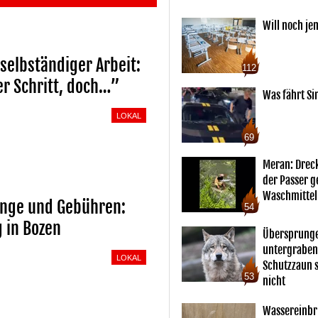
Will noch je
selbständiger Arbeit:
112
er Schritt, doch…”
Was fährt Si
LOKAL
69
Meran: Drec
der Passer 
Waschmittel
linge und Gebühren:
54
g in Bozen
Übersprunge
untergraben
LOKAL
Schutzzaun s
53
nicht
Wassereinbr