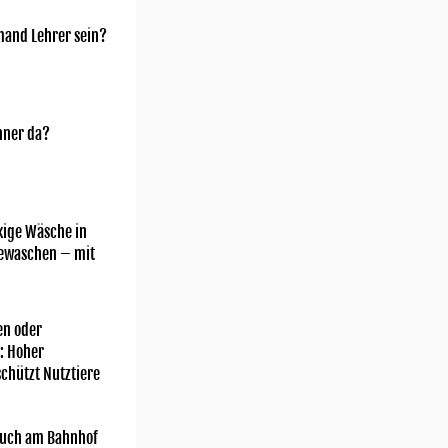
mand Lehrer sein?
nner da?
kige Wäsche in
gewaschen – mit
n oder
: Hoher
chützt Nutztiere
uch am Bahnhof