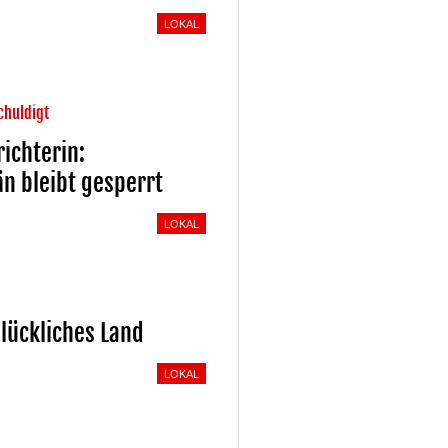
LOKAL
chuldigt
richterin:
n bleibt gesperrt
LOKAL
glückliches Land
LOKAL