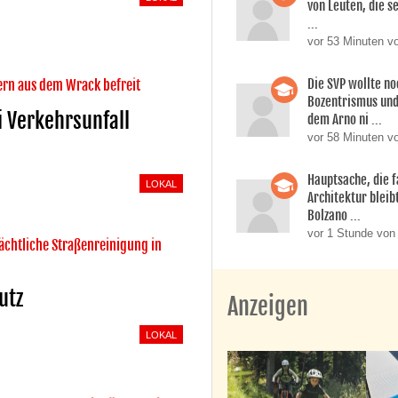
von Leuten, die s
...
vor 53 Minuten v
Die SVP wollte n
rn aus dem Wrack befreit
Bozentrismus und
i Verkehrsunfall
dem Arno ni ...
vor 58 Minuten v
Hauptsache, die f
LOKAL
Architektur bleib
Bolzano ...
vor 1 Stunde von
ächtliche Straßenreinigung in
utz
Anzeigen
LOKAL