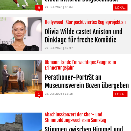
29. Juli 2026 | 08:04
9
LOKAL
Hollywood-Star packt viertes Regieprojekt an
Olivia Wilde castet Aniston und
Dinklage für freche Komödie
29. Juli 2026 | 02:37
Obmann Landi: Ein wichtiges Zeugnis im
Erinnerungsjahr
Perathoner-Porträt an
Museumsverein Bozen übergeben
28. Juli 2026 | 17:16
1
LOKAL
Abschlusskonzert der Chor- und
Stimmbildungswoche am Samstag
Stimmen zwischen Himmel und