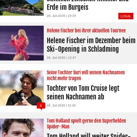
Erde im Burgeis
28. Juli 2026 | 15:25
LOKAL
Helene Fischer bei ihrer aktuellen Tournee
Helene Fischer im Dezember beim
Ski-Opening in Schladming
28. Juli 2026 | 12:37
Seine Tochter Suri will seinen Nachnamen
nicht mehr tragen
Tochter von Tom Cruise legt
seinen Nachnamen ab
4
28. Juli 2026 | 11:34
Tom Holland spielt gerne den Superhelden
Spider-Man
Tom Holland will weiter Spider-