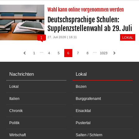
Wahl kann online vorgenommen werden
Deutschsprachige Schulen:
Supplenzstellenwahl ab 29. Juli
27. Juli 2026 | 16:11
1
LOKAL
···
···
1
4
5
6
7
8
1023
Nachrichten
Lokal
Lokal
Bozen
Italien
Burggrafenamt
Chronik
Eisacktal
Politik
Pustertal
Wirtschaft
Salten / Schlern