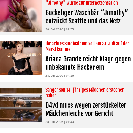
"Jimothy" wurde zur Internetsensation
Buckeliger Waschbär “Jimothy”
entzückt Seattle und das Netz
28. Juli 2026 | 07:55
Ihr achtes Studioalbum soll am 31. Juli auf den
Markt kommen
Ariana Grande reicht Klage gegen
unbekannte Hacker ein
28. Juli 2026 | 04:16
Sänger soll 14-jähriges Mädchen erstochen
haben
D4vd muss wegen zerstückelter
Mädchenleiche vor Gericht
28. Juli 2026 | 01:43