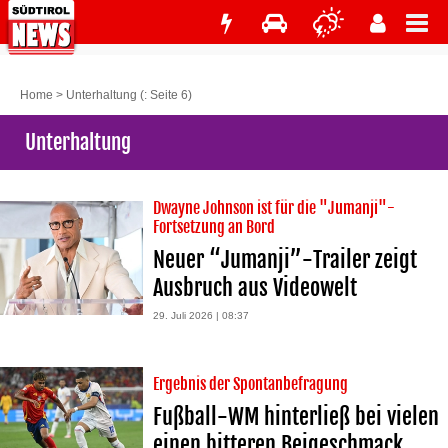
Home
>
Unterhaltung
(: Seite 6)
Unterhaltung
Dwayne Johnson ist für die "Jumanji"-
Fortsetzung an Bord
Neuer “Jumanji”-Trailer zeigt
Ausbruch aus Videowelt
29. Juli 2026 | 08:37
Ergebnis der Spontanbefragung
Fußball-WM hinterließ bei vielen
einen bitteren Beigeschmack