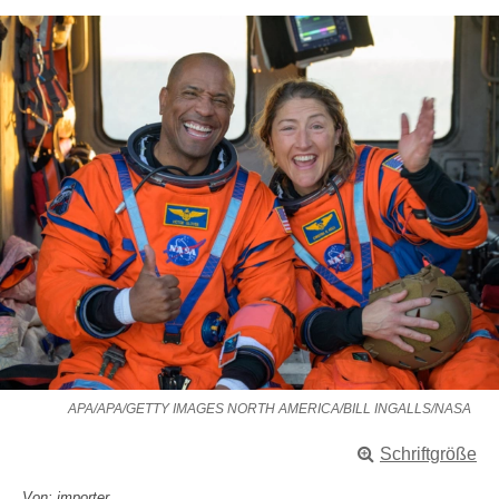
APA/APA/GETTY IMAGES NORTH AMERICA/BILL INGALLS/NASA
Schriftgröße
Von: importer