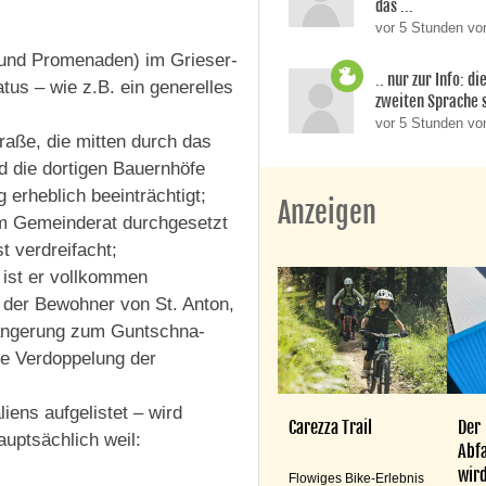
das ...
vor 5 Stunden von
e und Promenaden) im Grieser-
.. nur zur Info: d
tus – wie z.B. ein generelles
zweiten Sprache si
vor 5 Stunden v
raße, die mitten durch das
nd die dortigen Bauernhöfe
 erheblich beeinträchtigt;
Anzeigen
im Gemeinderat durchgesetzt
t verdreifacht;
 ist er vollkommen
n der Bewohner von St. Anton,
längerung zum Guntschna-
te Verdoppelung der
iens aufgelistet – wird
Carezza Trail
Der
auptsächlich weil:
Abfa
wird
Flowiges Bike-Erlebnis