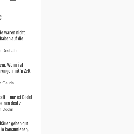
e
ie waren nicht
 haben auf die
n Deshalb
lem. Wenn i af
rungen mit'n Zelt
on Gauda
f ...nur ist Dödel
einen deal z ...
n Doolin
thäuer gehen gut
ein konsumieren,