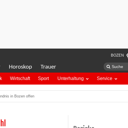
BOZEN
r
Horoskop
Trauer
ik
Wirtschaft
Sport
Unterhaltung
Service
ndnis in Bozen offen
hl