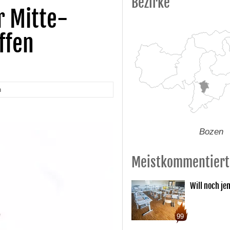
Bezirke
r Mitte-
ffen
n
Bozen
Meistkommentiert
Will noch je
99