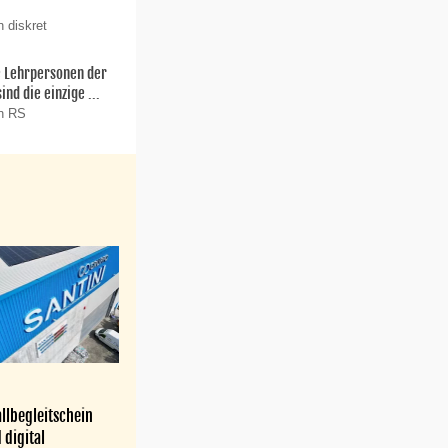
 diskret
ie Lehrpersonen der
nd die einzige ...
on RS
llbegleitschein
 digital