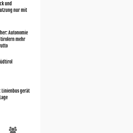
ick und
utzung nur mit
her: Autonomie
dtirolern mehr
utto
üdtirol
: Linienbus gerät
 Lage