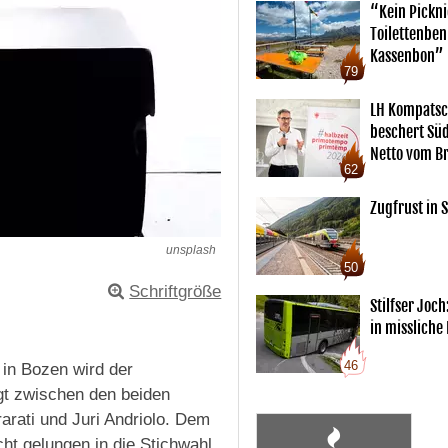
“Kein Pickn
Toilettenben
Kassenbon”
79
LH Kompatsc
beschert Sü
Netto vom Br
62
Zugfrust in S
unsplash
50
Schriftgröße
Stilfser Joch
in missliche
46
in Bozen wird der
lgt zwischen den beiden
arati und Juri Andriolo. Dem
ht gelungen in die Stichwahl