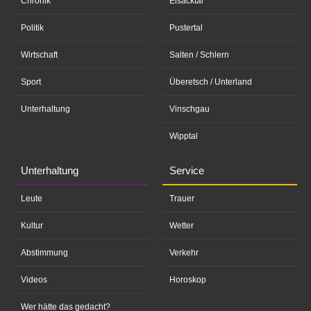
Chronik
Eisacktal
Politik
Pustertal
Wirtschaft
Salten / Schlern
Sport
Überetsch / Unterland
Unterhaltung
Vinschgau
Wipptal
Unterhaltung
Service
Leute
Trauer
Kultur
Wetter
Abstimmung
Verkehr
Videos
Horoskop
Wer hätte das gedacht?