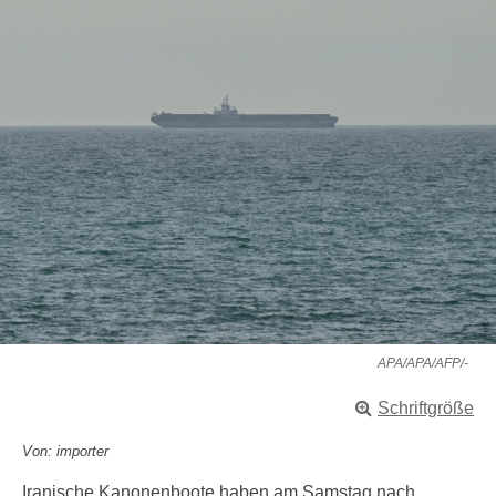
APA/APA/AFP/-
Schriftgröße
Von: importer
Iranische Kanonenboote haben am Samstag nach