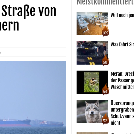
Meistkommentiert
 Straße von
Will noch je
hern
109
Was fährt Si
n
58
Meran: Drec
der Passer 
Waschmittel
54
Übersprunge
untergraben
Schutzzaun s
52
nicht