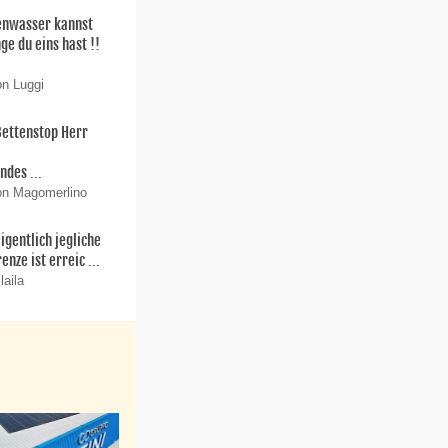
enwasser kannst
ge du eins hast !!
on Luggi
Bettenstop Herr
r
ndes ...
on Magomerlino
igentlich jegliche
enze ist erreic ...
laila