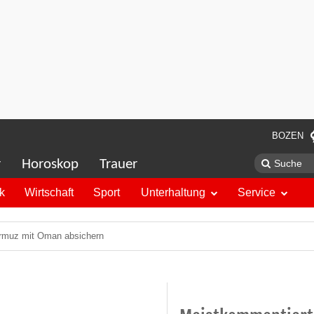
BOZEN
r
Horoskop
Trauer
ik
Wirtschaft
Sport
Unterhaltung
Service
ormuz mit Oman absichern