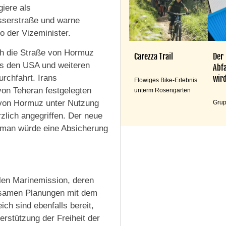
iere als
asserstraße und warne
o der Vizeminister.
ch die Straße von Hormuz
Carezza Trail
Der
es den USA und weiteren
Abfa
rchfahrt. Irans
wird
Flowiges Bike-Erlebnis
von Teheran festgelegten
unterm Rosengarten
e von Hormuz unter Nutzung
Grup
lich angegriffen. Der neue
 Oman würde eine Absicherung
alen Marinemission, deren
insamen Planungen mit dem
ch sind ebenfalls bereit,
erstützung der Freiheit der