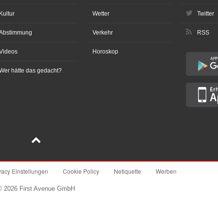
Kultur
Wetter
Twitter
Abstimmung
Verkehr
RSS
Videos
Horoskop
Wer hätte das gedacht?
vacy Einstellungen
Cookie Policy
Netiquette
Werben
© 2026 First Avenue GmbH