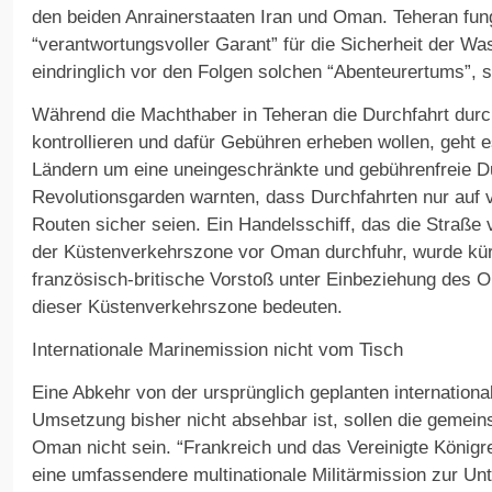
den beiden Anrainerstaaten Iran und Oman. Teheran fung
“verantwortungsvoller Garant” für die Sicherheit der W
eindringlich vor den Folgen solchen “Abenteurertums”, s
Während die Machthaber in Teheran die Durchfahrt dur
kontrollieren und dafür Gebühren erheben wollen, geht 
Ländern um eine uneingeschränkte und gebührenfreie Du
Revolutionsgarden warnten, dass Durchfahrten nur auf 
Routen sicher seien. Ein Handelsschiff, das die Straß
der Küstenverkehrszone vor Oman durchfuhr, wurde kürz
französisch-britische Vorstoß unter Einbeziehung des
dieser Küstenverkehrszone bedeuten.
Internationale Marinemission nicht vom Tisch
Eine Abkehr von der ursprünglich geplanten internation
Umsetzung bisher nicht absehbar ist, sollen die geme
Oman nicht sein. “Frankreich und das Vereinigte Königrei
eine umfassendere multinationale Militärmission zur Unt