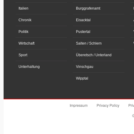
Italien
Burggrafenamt
Chronik
Eisacktal
Politik
Pustertal
Wirtschaft
Salten / Schlern
Sport
Überetsch / Unterland
Unterhaltung
Vinschgau
Wipptal
Impressum
Privacy Policy
Pri