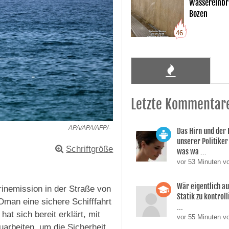
Wassereinbr
Bozen
46
Letzte Kommentar
APA/APA/AFP/-
Das Hirn und der
unserer Politiker 
Schriftgröße
was wa ...
vor 53 Minuten v
Wär eigentlich a
rinemission in der Straße von
Statik zu kontroll
man eine sichere Schifffahrt
...
t sich bereit erklärt, mit
vor 55 Minuten vo
arbeiten, um die Sicherheit