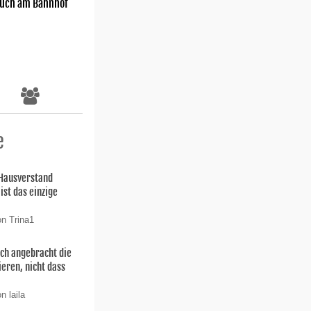
uch am Bahnhof
e
 Hausverstand
ist das einzige
on Trina1
uch angebracht die
ieren, nicht dass
n laila