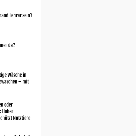
mand Lehrer sein?
nner da?
kige Wäsche in
gewaschen – mit
n oder
: Hoher
chützt Nutztiere