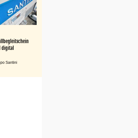
llbegleitschein
 digital
po Santini