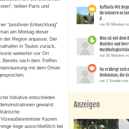
ten”, teilten Paris und
Raffaela Mit Reg
du wässern so lan
d ...
er “positiven Entwicklung”
vor 55 Minuten v
Oman am Montag dieser
Was ist mit dem 
in der Region anpasse. Der
Walcher und Her
mathafen in Toulon zurück,
Nachhaltigkeitsla
orte weiterhin vor Ort
vor 55 Minuten v
. Bereits nach dem Treffen
Minenräumung mit dem Oman
Da erübrigt sich e
Diskussion, die Gr
 gesprochen.
vor 1 Stunde von 
che Initiative entschieden
Anzeigen
demonstrationen gewarnt.
itärische
b Vizeaußenminister Kazem
renge liege ausschließlich bei