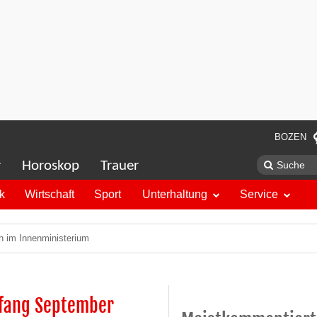
BOZEN
r
Horoskop
Trauer
ik
Wirtschaft
Sport
Unterhaltung
Service
h im Innenministerium
nfang September