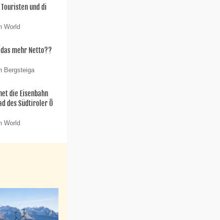
 Touristen und di
n World
t das mehr Netto??
n Bergsteiga
net die Eisenbahn
ad des Südtiroler Ö
n World