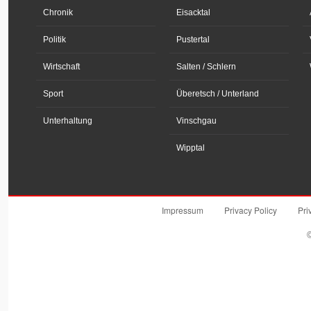
Chronik
Eisacktal
Politik
Pustertal
Wirtschaft
Salten / Schlern
Sport
Überetsch / Unterland
Unterhaltung
Vinschgau
Wipptal
Impressum
Privacy Policy
Pri