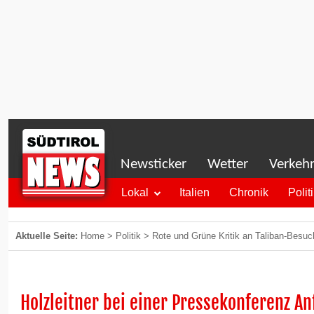
Newsticker
Wetter
Verkeh
Lokal
Italien
Chronik
Polit
Aktuelle Seite:
Home
>
Politik
>
Rote und Grüne Kritik an Taliban-Besuc
Holzleitner bei einer Pressekonferenz A