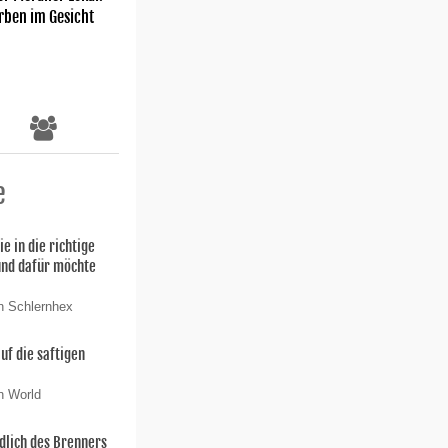
rben im Gesicht
e
ie in die richtige
und dafür möchte
n Schlernhex
uf die saftigen
n World
dlich des Brenners