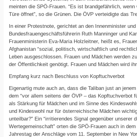
meinten die SPÖ-Frauen. “Es ist brandgefährlich, wenn 
Türe öffnet”, so die Grünen. Die ÖVP verteidigte das Tre
In einer Protestnote, gerichtet an den Innenminister un
Bundesfrauengeschäftsführerin Ruth Manninger und Kar
Frauenministerin Eva-Maria Holzleitner, heißt es, Frau
Afghanistan “sozial, politisch, wirtschaftlich und rechtl
Leben ausgeschlossen. Frauen und Mädchen werden zur
der Öffentlichkeit genötigt. Frauen und Mädchen wird 
Empfang kurz nach Beschluss von Kopftuchverbot
Eigenartig mute auch an, dass die Taliban just an jen
dem “vor allem seitens der ÖVP – das Kopftuchverbot f
als Stärkung für Mädchen und im Sinne des Kindeswohl
und Kindeswohl nur für österreichische Mädchen wichti
unteilbar?” Ein “irritierendes Signal gegenüber unserer
Wertegemeinschaft” orten die SPÖ-Frauen auch in dem
Jahrestag der Anschläge vom 11. September in New Yor