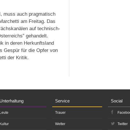
ll, muss auch pragmatisch
Marchetti am Freitag. Das
rächskanälen auf technisch-
sterreichs” gehandelt.
k in deren Herkunftsland
es Gespür für die Opfer von
ti der Kritik.
Unterhaltung
Service
Social
Leute
Trauer
Facebo
Kultur
Wetter
Twitter