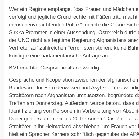
Wer ein Regime empfange, “das Frauen und Mädchen ent
verfolgt und jegliche Grundrechte mit Füßen tritt, macht 
menschenverachtenden Politik”, meinte die Grüne Siche
Sirkka Prammer in einer Aussendung. Österreich dürfe
der UNO nicht als legitime Regierung Afghanistans ane
Vertreter auf zahlreichen Terrorlisten stehen, keine B
kündigte eine parlamentarische Anfrage an.
BMI erachtet Gespräche als notwendig
Gespräche und Kooperation zwischen der afghanischen 
Bundesamt für Fremdenwesen und Asyl seien notwendi
Straftätern nach Afghanistan umzusetzen, begründete d
Treffen am Donnerstag. Außerdem wurde betont, dass di
Identifizierung von Personen in Vorbereitung von Absch
Dabei geht es um mehr als 20 Personen.”Das Ziel ist kla
Straftäter in ihr Heimatland abschieben, um Frauen vor K
hielt ein Sprecher Karners schriftlich gegenüber der AP