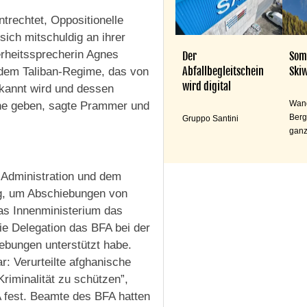
rechtet, Oppositionelle
sich mitschuldig an ihrer
rheitssprecherin Agnes
Der
Som
Abfallbegleitschein
Skiw
 dem Taliban-Regime, das von
wird digital
rkannt wird und dessen
Wand
ühne geben, sagte Prammer und
Berg
Gruppo Santini
ganz
Administration und dem
g, um Abschiebungen von
as Innenministerium das
e Delegation das BFA bei der
iebungen unterstützt habe.
r: Verurteilte afghanische
riminalität zu schützen”,
A fest. Beamte des BFA hatten