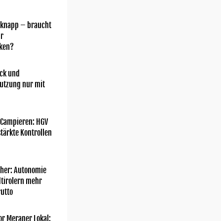
 knapp – braucht
hr
ken?
ick und
utzung nur mit
 Campieren: HGV
tärkte Kontrollen
her: Autonomie
dtirolern mehr
utto
or Meraner Lokal: