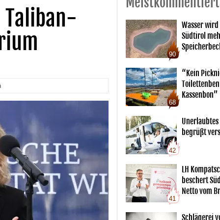
Meistkommentiert
 Taliban-
Wasser wird
erium
Südtirol me
Speicherbec
90
“Kein Pickn
Toilettenben
n
Kassenbon”
68
Unerlaubtes
begrüßt vers
42
LH Kompatsc
beschert Sü
Netto vom Br
41
Schlägerei v