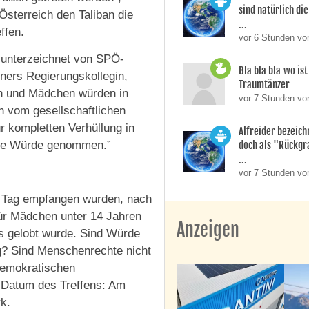
sind natürlich die
Österreich den Taliban die
...
ffen.
vor 6 Stunden vo
d unterzeichnet von SPÖ-
Bla bla bla.wo is
ners Regierungskollegin,
Traumtänzer
en und Mädchen würden in
vor 7 Stunden vo
ich vom gesellschaftlichen
 kompletten Verhüllung in
Alfreider bezeich
doch als "Rückgr
ihre Würde genommen.”
...
vor 7 Stunden vo
em Tag empfangen wurden, nach
ür Mädchen unter 14 Jahren
Anzeigen
s gelobt wurde. Sind Würde
g? Sind Menschenrechte nicht
 demokratischen
 Datum des Treffens: Am
k.