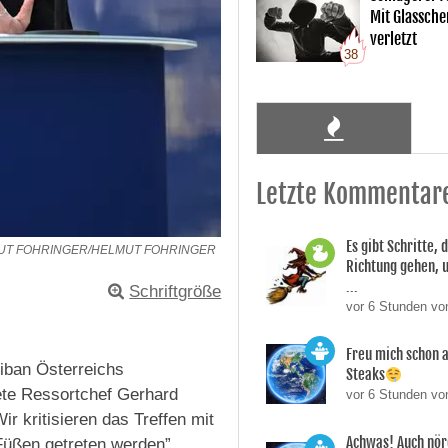
Mit Glassche
verletzt
38
Letzte Kommentar
Es gibt Schritte, d
MUT FOHRINGER/HELMUT FOHRINGER
Richtung gehen, 
...
Schriftgröße
vor 6 Stunden vo
Freu mich schon a
iban Österreichs
Steaks
ete Ressortchef Gerhard
vor 6 Stunden vo
r kritisieren das Treffen mit
Achwas! Auch nör
Füßen getreten werden”,