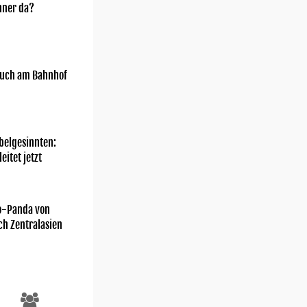
nner da?
uch am Bahnhof
belgesinnten:
eitet jetzt
o-Panda von
ch Zentralasien