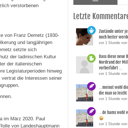
zlich verstorbenen
Letzte Kommentar
Zustände unter je
ste von Franz Demetz (1930-
noch heiter werd
ölkerung und langjährigen
vor 1 Stunde von
emetz setzte sich
Dass diese neue 
hutz der ladinischen Kultur
Nordrand der Mil
ter der italienischen
vorbeiführt ...
re Legislaturperioden hinweg
vor 1 Stunde von
 vertrat die Interessen seiner
hgruppen.
...meinst wohl di
die man so leicht 
onnen.
vor 1 Stunde von
...de hams wohl v
a im März 2020. Paul
vor 1 Stunde von
r Rolle von Landeshauptmann