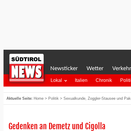
Newsticker
Wetter
Verkeh
Lokal
Italien
Chronik
Polit
Aktuelle Seite:
Home
>
Politik
>
Sexualkunde, Zoggler-Stausee und Pak
Gedenken an Demetz und Cigolla