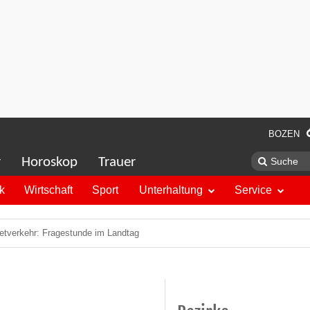
BOZEN
r
Horoskop
Trauer
ik
Wirtschaft
Sport
Unterhaltung
Service
etverkehr: Fragestunde im Landtag