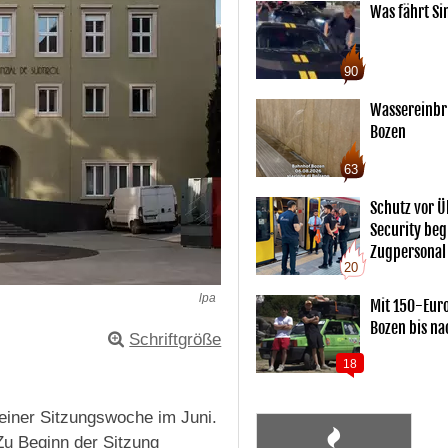
Was fährt Si
90
Wassereinbr
Bozen
63
Schutz vor Ü
Security begl
Zugpersonal
20
lpa
Mit 150-Eur
Bozen bis na
Schriftgröße
18
einer Sitzungswoche im Juni.
 Zu Beginn der Sitzung