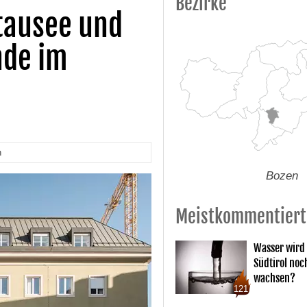
Bezirke
tausee und
nde im
n
Bozen
Meistkommentiert
Wasser wird 
Südtirol noc
wachsen?
121