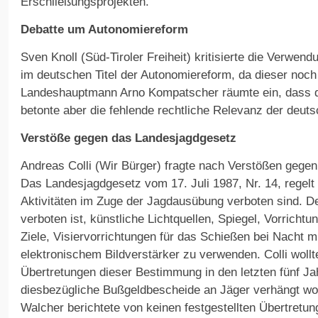
Erschließungsprojekten.
Debatte um Autonomiereform
Sven Knoll (Süd-Tiroler Freiheit) kritisierte die Verwend
im deutschen Titel der Autonomiereform, da dieser noch ni
Landeshauptmann Arno Kompatscher räumte ein, dass d
betonte aber die fehlende rechtliche Relevanz der deut
Verstöße gegen das Landesjagdgesetz
Andreas Colli (Wir Bürger) fragte nach Verstößen gege
Das Landesjagdgesetz vom 17. Juli 1987, Nr. 14, regelt 
Aktivitäten im Zuge der Jagdausübung verboten sind. De
verboten ist, künstliche Lichtquellen, Spiegel, Vorricht
Ziele, Visiervorrichtungen für das Schießen bei Nacht 
elektronischem Bildverstärker zu verwenden. Colli wollt
Übertretungen dieser Bestimmung in den letzten fünf Jahr
diesbezügliche Bußgeldbescheide an Jäger verhängt wo
Walcher berichtete von keinen festgestellten Übertretung