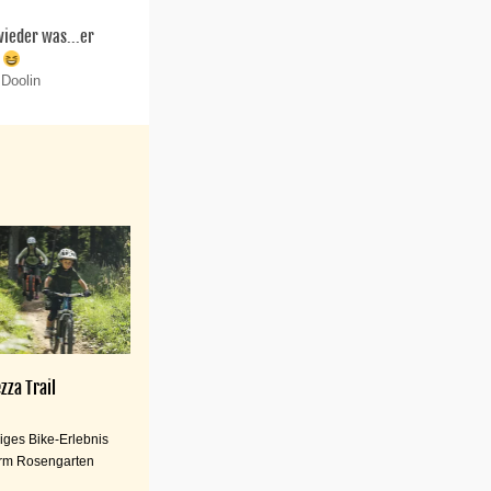
 wieder was...er
.
 Doolin
zza Trail
iges Bike-Erlebnis
rm Rosengarten