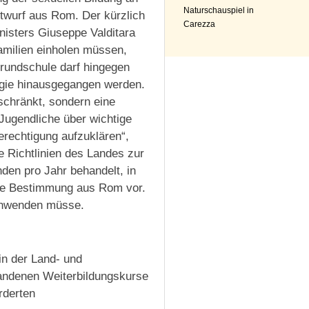
Naturschauspiel in
ntwurf aus Rom. Der kürzlich
Carezza
nisters Giuseppe Valditara
Familien einholen müssen,
Grundschule darf hingegen
logie hinausgegangen werden.
schränkt, sondern eine
Jugendliche über wichtige
rechtigung aufzuklären“,
 Richtlinien des Landes zur
den pro Jahr behandelt, in
eue Bestimmung aus Rom vor.
anwenden müsse.
in der Land- und
rhandenen Weiterbildungskurse
rderten