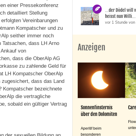
en einer Pressekonferenz
...der Dödel will
 detailliert Stellung
heisst nun Willi..
 erfolgten Vereinbarungen
vor 1 Stunde von
uptmann Kompatscher und zu
rAlp seither immer noch
en Tatsachen, dass LH Arno
Anzeigen
 Ankauf von
achen, dass die OberAlp AG
Vorkasse zu zahlende Geld für
 Hat LH Kompatscher OberAlp
h zugesichert, dass das Land
d? Kompatscher bezeichnete
berAlp die vertragliche
, sobald ein gültiger Vertrag
Sonnenfinsternis
Care
über den Dolomiten
Flow
unte
Aperitif beim
besonderen
ng der sexuellen Bildung an