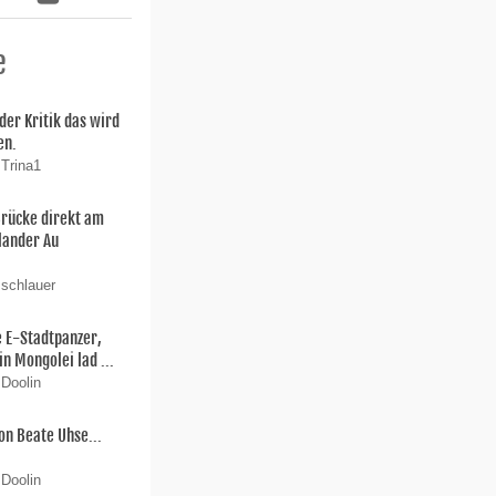
e
der Kritik das wird
en.
 Trina1
Brücke direkt am
lander Au
 schlauer
e E-Stadtpanzer,
in Mongolei lad ...
 Doolin
on Beate Uhse...
 Doolin