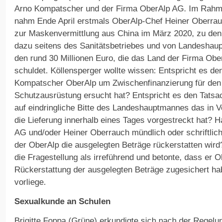
Arno Kompatscher und der Firma OberAlp AG. Im Rahm
nahm Ende April erstmals OberAlp-Chef Heiner Oberrauch
zur Maskenvermittlung aus China im März 2020, zu den
dazu seitens des Sanitätsbetriebes und von Landesha
den rund 30 Millionen Euro, die das Land der Firma Obe
schuldet. Köllensperger wollte wissen: Entspricht es d
Kompatscher OberAlp um Zwischenfinanzierung für den
Schutzausrüstung ersucht hat? Entspricht es den Tats
auf eindringliche Bitte des Landeshauptmannes das in 
die Lieferung innerhalb eines Tages vorgestreckt hat?
AG und/oder Heiner Oberrauch mündlich oder schriftlic
der OberAlp die ausgelegten Beträge rückerstatten wir
die Fragestellung als irreführend und betonte, dass er O
Rückerstattung der ausgelegten Beträge zugesichert habe
vorliege.
Sexualkunde an Schulen
Brigitte Foppa (Grüne) erkundigte sich nach der Regelu