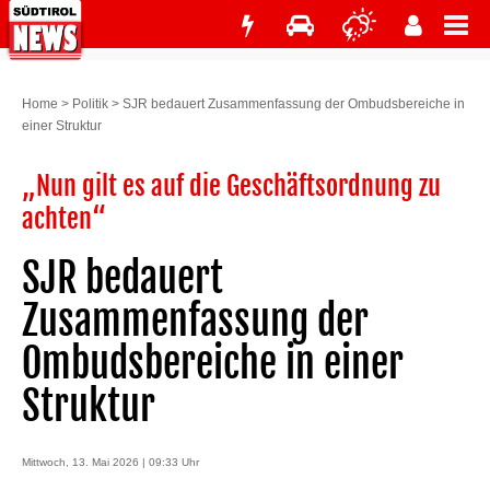
Home
>
Politik
>
SJR bedauert Zusammenfassung der Ombudsbereiche in
einer Struktur
„Nun gilt es auf die Geschäftsordnung zu
achten“
SJR bedauert
Zusammenfassung der
Ombudsbereiche in einer
Struktur
Mittwoch, 13. Mai 2026 | 09:33 Uhr