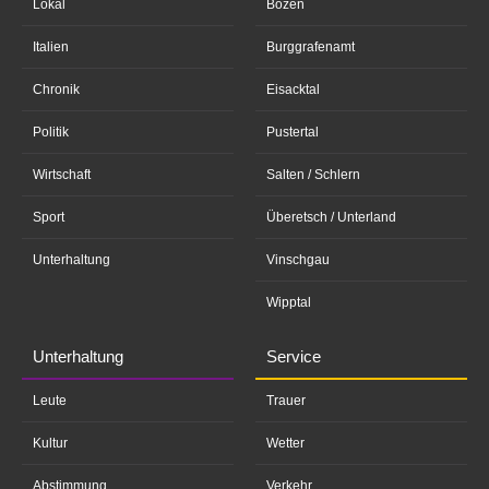
Lokal
Bozen
Italien
Burggrafenamt
Chronik
Eisacktal
Politik
Pustertal
Wirtschaft
Salten / Schlern
Sport
Überetsch / Unterland
Unterhaltung
Vinschgau
Wipptal
Unterhaltung
Service
Leute
Trauer
Kultur
Wetter
Abstimmung
Verkehr