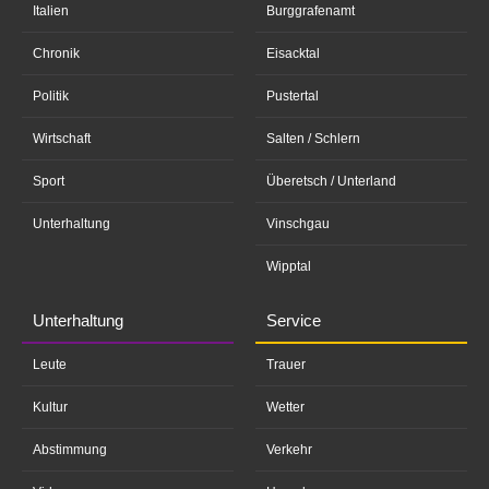
Italien
Burggrafenamt
Chronik
Eisacktal
Politik
Pustertal
Wirtschaft
Salten / Schlern
Sport
Überetsch / Unterland
Unterhaltung
Vinschgau
Wipptal
Unterhaltung
Service
Leute
Trauer
Kultur
Wetter
Abstimmung
Verkehr