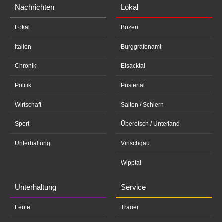
Nachrichten
Lokal
Lokal
Bozen
Italien
Burggrafenamt
Chronik
Eisacktal
Politik
Pustertal
Wirtschaft
Salten / Schlern
Sport
Überetsch / Unterland
Unterhaltung
Vinschgau
Wipptal
Unterhaltung
Service
Leute
Trauer