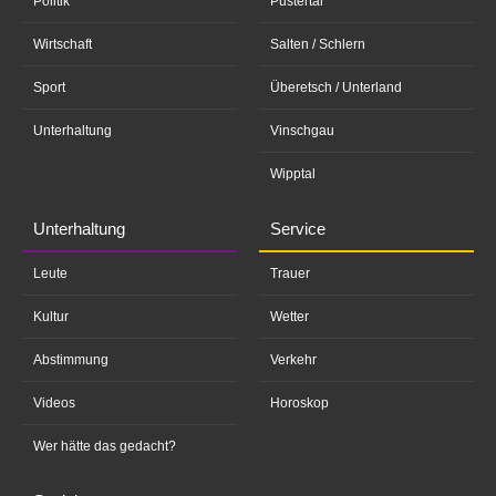
Politik
Pustertal
Wirtschaft
Salten / Schlern
Sport
Überetsch / Unterland
Unterhaltung
Vinschgau
Wipptal
Unterhaltung
Service
Leute
Trauer
Kultur
Wetter
Abstimmung
Verkehr
Videos
Horoskop
Wer hätte das gedacht?