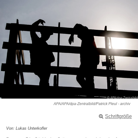
APA/APA/dpa-Zentralbild/Patrick Pleul - archiv
Schriftgröße
Von: Lukas Unterkofler