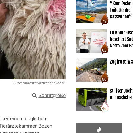
“Kein Pickn
Toilettenben
Kassenbon”
79
LH Kompatsc
beschert Sü
Netto vom Br
62
Zugfrust in S
50
LPA/Landestierärztlicher Dienst
Stilfser Joch
Schriftgröße
in missliche
46
über einen möglichen
er Tierärztekammer Bozen