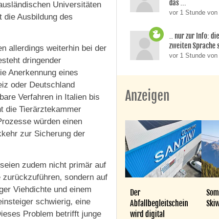
das ...
ausländischen Universitäten
vor 1 Stunde von 
t die Ausbildung des
.. nur zur Info: d
zweiten Sprache si
 allerdings weiterhin bei der
vor 1 Stunde vo
steht dringender
die Anerkennung eines
eiz oder Deutschland
Anzeigen
re Verfahren in Italien bis
t die Tierärztekammer
Prozesse würden einen
kkehr zur Sicherung der
seien zudem nicht primär auf
te zurückzuführen, sondern auf
nger Viehdichte und einem
Der
Som
insteiger schwierig, eine
Abfallbegleitschein
Skiw
wird digital
Dieses Problem betrifft junge