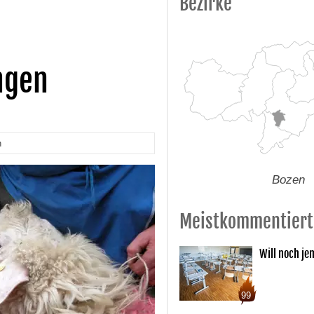
Bezirke
ngen
n
Bozen
Meistkommentiert
Will noch je
99