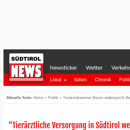
Newsticker
Wetter
Verkeh
Lokal
Italien
Chronik
Polit
Aktuelle Seite:
Home
>
Politik
>
Tierärztekammer Bozen widerspricht B
"Tierärztliche Versorgung in Südtirol we