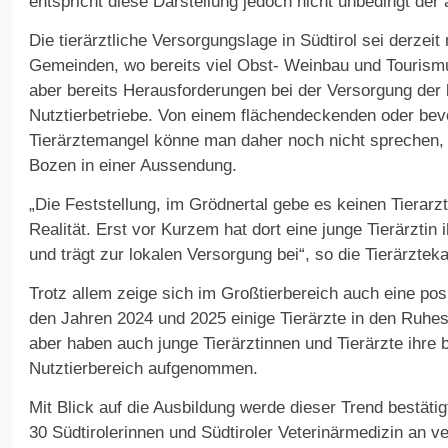
entspricht diese Darstellung jedoch nicht unbedingt der a
Die tierärztliche Versorgungslage in Südtirol sei derzeit
Gemeinden, wo bereits viel Obst- Weinbau und Tourism
aber bereits Herausforderungen bei der Versorgung der
Nutztierbetriebe. Von einem flächendeckenden oder be
Tierärztemangel könne man daher noch nicht sprechen, 
Bozen in einer Aussendung.
„Die Feststellung, im Grödnertal gebe es keinen Tierarzt
Realität. Erst vor Kurzem hat dort eine junge Tierärztin
und trägt zur lokalen Versorgung bei“, so die Tierärzte
Trotz allem zeige sich im Großtierbereich auch eine pos
den Jahren 2024 und 2025 einige Tierärzte in den Ruhest
aber haben auch junge Tierärztinnen und Tierärzte ihre b
Nutztierbereich aufgenommen.
Mit Blick auf die Ausbildung werde dieser Trend bestätig
30 Südtirolerinnen und Südtiroler Veterinärmedizin an v