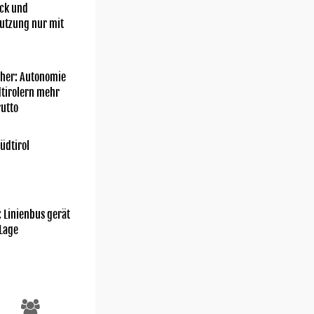
ick und
utzung nur mit
her: Autonomie
dtirolern mehr
utto
üdtirol
: Linienbus gerät
 Lage