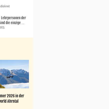
diskret
ie Lehrpersonen der
nd die einzige ...
n RS
mer 2026 in der
orld Ahrntal