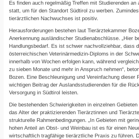
Es finden auch regelmäßig Treffen mit Studierenden an 
statt, um für den Standort Südtirol zu werben. Zumindes
tierärztlichen Nachwuchses ist positiv.
Herausforderungen bestehen laut Tierärztekammer Bozen
Anerkennung ausländischer Studienabschlüsse. „Hier be
Handlungsbedarf. Es ist schwer nachvollziehbar, dass 
österreichischen Veterinärmedizin-Diploms in der Schw
innerhalb von Wochen erfolgen kann, während vergleichba
zu sieben Monate und mehr in Anspruch nehmen“, beton
Bozen. Eine Beschleunigung und Vereinfachung dieser 
wichtigen Beitrag der Auslandsstudierenden für die Rüc
Versorgung in Südtirol leisten.
Die bestehenden Schwierigkeiten in einzelnen Gebieten 
das Alter der praktizierenden Tierärztinnen und Tierärz
strukturelle Rahmenbedingungen. „In Gebieten mit geri
hohen Anteil an Obst- und Weinbau ist es für einen Neue
wirtschaftlich tragfähige tierärztliche Praxis zu führen. 