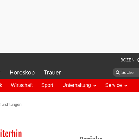
BOZEN
r
Horoskop
Trauer
ik
Wirtschaft
Sport
Unterhaltung
Service
efürchtungen
iterhin