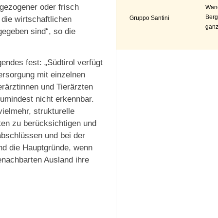
gezogener oder frisch
Wand
Berg
Gruppo Santini
 die wirtschaftlichen
ganz
egeben sind“, so die
des fest: „Südtirol verfügt
Versorgung mit einzelnen
erärztinnen und Tierärzten
umindest nicht erkennbar.
ielmehr, strukturelle
en zu berücksichtigen und
abschlüssen und bei der
ind die Hauptgründe, wenn
benachbarten Ausland ihre