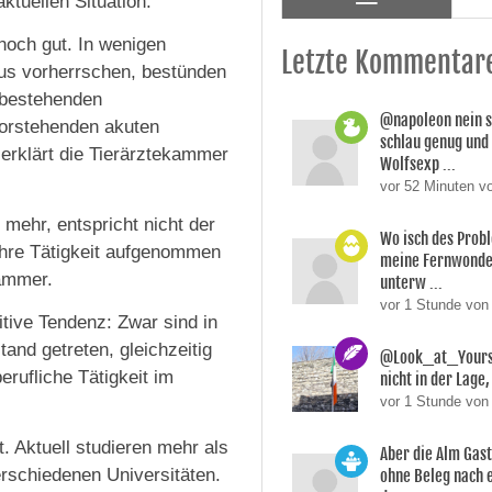
ktuellen Situation.
 noch gut. In wenigen
Letzte Kommentar
us vorherrschen, bestünden
 bestehenden
@napoleon nein s
vorstehenden akuten
schlau genug und
erklärt die Tierärztekammer
Wolfsexp ...
vor 52 Minuten v
 mehr, entspricht nicht der
Wo isch des Prob
 ihre Tätigkeit aufgenommen
meine Fernwonde
kammer.
unterw ...
vor 1 Stunde vo
itive Tendenz: Zwar sind in
and getreten, gleichzeitig
@Look_at_Yoursel
erufliche Tätigkeit im
nicht in der Lage, 
vor 1 Stunde von
t. Aktuell studieren mehr als
Aber die Alm Gas
erschiedenen Universitäten.
ohne Beleg nach 