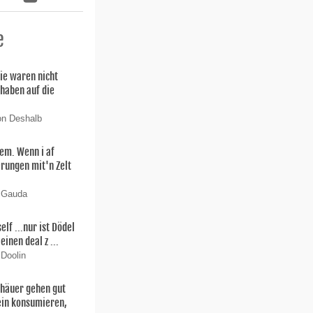
e
ie waren nicht
 haben auf die
on Deshalb
lem. Wenn i af
rungen mit'n Zelt
n Gauda
f ...nur ist Dödel
einen deal z ...
 Doolin
thäuer gehen gut
ein konsumieren,