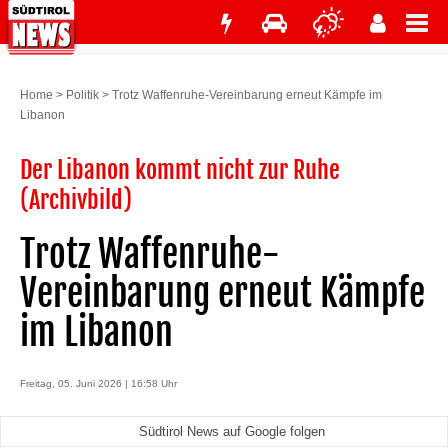
Home
>
Politik
>
Trotz Waffenruhe-Vereinbarung erneut Kämpfe im
Libanon
Der Libanon kommt nicht zur Ruhe
(Archivbild)
Trotz Waffenruhe-
Vereinbarung erneut Kämpfe
im Libanon
Freitag, 05. Juni 2026 | 16:58 Uhr
Südtirol News auf Google folgen