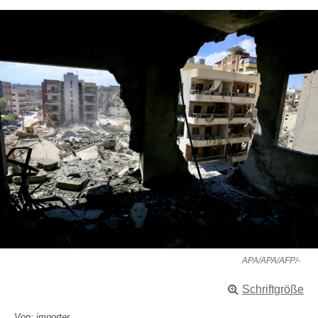
APA/APA/AFP/-
Schriftgröße
Von: importer