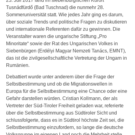
23. Juli 2017 fand im siebenbürgischen Kurort
Tusnádfürdő (Bad Tuschnad) die nunmehr 28.
Sommeruniversität statt. Wie jedes Jahr ging es darum,
über soziale Trends und politische Fragen zu diskutieren
und internationale Referenten dafür zu gewinnen. Die
Veranstalter waren die ungarische Stiftung „Pro
Minoritate“ sowie der Rat des Ungarischen Volkes in
Siebenbürgen (Erdélyi Magyar Nemzeti Tanács, EMNT),
das ist die zivilgesellschaftliche Vertretung der Ungarn in
Rumänien.
Debattiert wurde unter anderem über die Frage der
Selbstbestimmung und ob die Migrationswellen in
Europa für die Selbstbestimmung eine Chance oder eine
Gefahr darstellen würden. Cristian Kollmann, der als
Vertreter der Süd-Tiroler Freiheit geladen war, referierte
über die Selbstbestimmung aus Südtiroler Sicht und
schlussfolgerte, dass es in Südtirol höchste Zeit sei, die
Selbstbestimmung einzufordern, so lange die deutsche
Volksgruppe im eigenen Land noch die Mehrheit stelle.