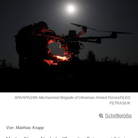
APA/APA/24th Mechanized Brigade of Ukrainian Armed Forces/OLEG
PETRASIUK
Schriftgröße
Von: Matthias Knapp