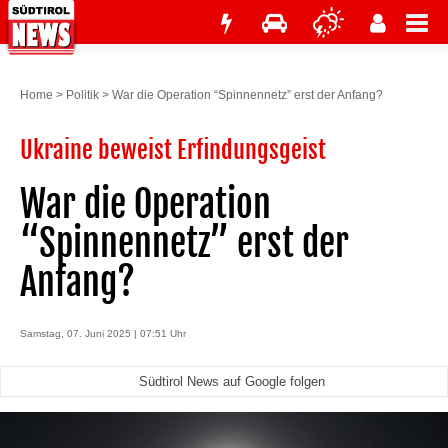
Home
>
Politik
>
War die Operation “Spinnennetz” erst der Anfang?
Ukraine beweist Erfindungsgeist
War die Operation
“Spinnennetz” erst der
Anfang?
Samstag, 07. Juni 2025 | 07:51 Uhr
Südtirol News auf Google folgen