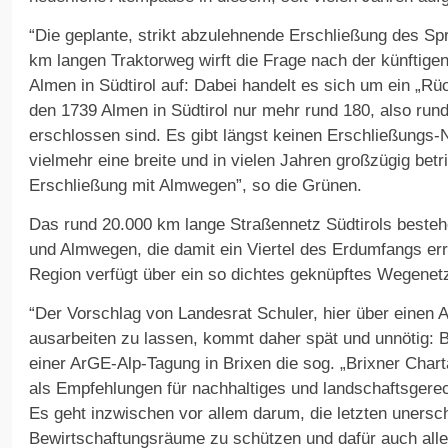
“Die geplante, strikt abzulehnende Erschließung des Sp
km langen Traktorweg wirft die Frage nach der künftigen
Almen in Südtirol auf: Dabei handelt es sich um ein „
den 1739 Almen in Südtirol nur mehr rund 180, also rund
erschlossen sind. Es gibt längst keinen Erschließungs
vielmehr eine breite und in vielen Jahren großzügig bet
Erschließung mit Almwegen”, so die Grünen.
Das rund 20.000 km lange Straßennetz Südtirols bestehe
und Almwegen, die damit ein Viertel des Erdumfangs err
Region verfügt über ein so dichtes geknüpftes Wegenetz
“Der Vorschlag von Landesrat Schuler, hier über einen Ar
ausarbeiten zu lassen, kommt daher spät und unnötig: 
einer ArGE-Alp-Tagung in Brixen die sog. „Brixner Cha
als Empfehlungen für nachhaltiges und landschaftsgere
Es geht inzwischen vor allem darum, die letzten uners
Bewirtschaftungsräume zu schützen und dafür auch alle