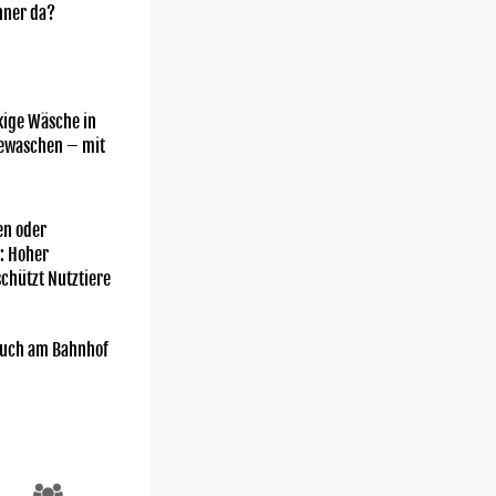
nner da?
kige Wäsche in
gewaschen – mit
n oder
: Hoher
chützt Nutztiere
uch am Bahnhof