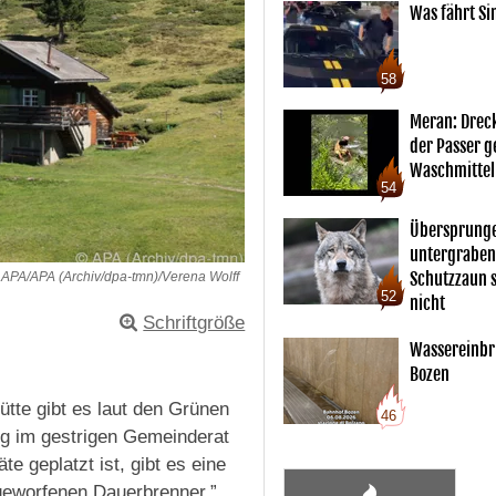
Was fährt Si
58
Meran: Drec
der Passer 
Waschmittel
54
Übersprunge
untergraben
Schutzzaun s
APA/APA (Archiv/dpa-tmn)/Verena Wolff
52
nicht
Schriftgröße
Wassereinbr
Bozen
ütte gibt es laut den Grünen
46
g im gestrigen Gemeinderat
e geplatzt ist, gibt es eine
fgeworfenen Dauerbrenner.”