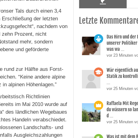
ronser Tals durch einen 3,4
 Erschließung der letzten
Letzte Kommentar
Rückzugsgefecht“, nachdem von
 zehn Prozent, nicht
Das Hirn und der
-Notstand mehr, sondern
unserer Politiker 
was wa ...
riebene und geförderte
vor 23 Minuten v
 rund zur Hälfte aus Forst-
Wär eigentlich a
Statik zu kontroll
eichen. “Keine andere alpine
...
 in alpinen Höhenlagen.”
vor 25 Minuten vo
beitstisch Richtlinien
Raffaela Mit Reg
Bereits im Mai 2010 wurde auf
du wässern so lan
rta“ des ländlichen Wegebaues
d ...
chtes Handeln verabschiedet.
vor 25 Minuten v
chlossenen Landschafts- und
nfalls Ausgleichszahlungen
Was ist mit dem 