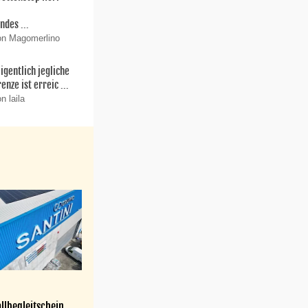
r
ndes ...
on Magomerlino
igentlich jegliche
enze ist erreic ...
n laila
llbegleitschein