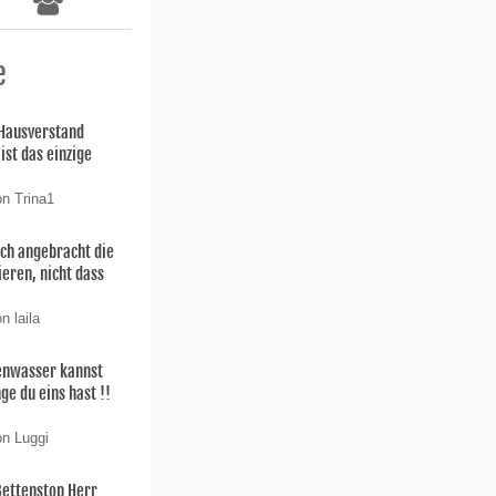
e
 Hausverstand
ist das einzige
on Trina1
uch angebracht die
ieren, nicht dass
n laila
enwasser kannst
ge du eins hast !!
on Luggi
Bettenstop Herr