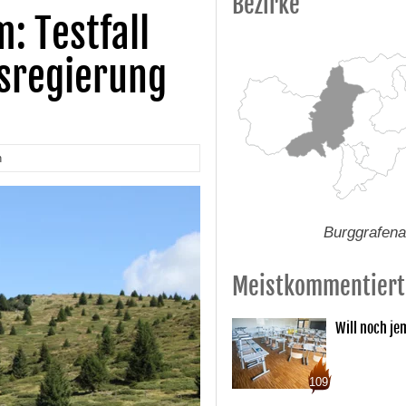
Bezirke
: Testfall
sregierung
n
Burggrafen
Meistkommentiert
Will noch je
109