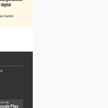
 digital
po Santini
ok