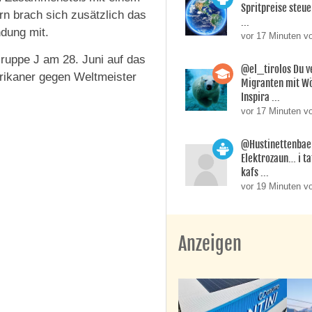
Spritpreise steuer
rn brach sich zusätzlich das
...
ndung mit.
vor 17 Minuten v
 Gruppe J am 28. Juni auf das
@el_tirolos Du v
frikaner gegen Weltmeister
Migranten mit Wö
Inspira ...
vor 17 Minuten v
@Hustinettenbaer
Elektrozaun… i ta
kafs ...
vor 19 Minuten v
Anzeigen