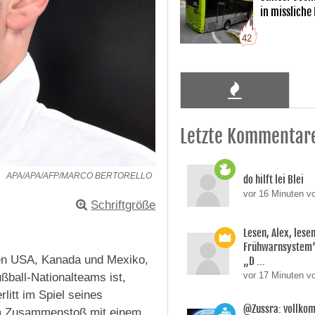
in missliche
42
Letzte Kommentar
APA/APA/AFP/MARCO BERTORELLO
do hilft lei Blei
vor 16 Minuten v
Schriftgröße
Lesen, Alex, lesen
Frühwarnsystem“,
den USA, Kanada und Mexiko,
„D ...
vor 17 Minuten vo
ßball-Nationalteams ist,
litt im Spiel seines
@Zussra: vollkom
m Zusammenstoß mit einem