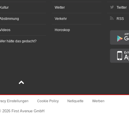
Kultur
Wetter
Twitter
Abstimmung
Verkehr
RSS
Videos
Horoskop
Wer hätte das gedacht?
vacy Einstellungen
Cookie Policy
Netiquette
Werben
© 2026 First Avenue GmbH