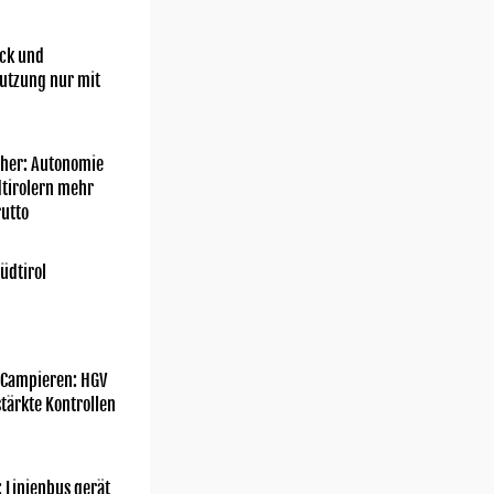
ick und
utzung nur mit
her: Autonomie
dtirolern mehr
utto
üdtirol
 Campieren: HGV
tärkte Kontrollen
: Linienbus gerät