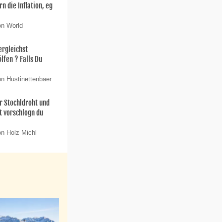
n die Inflation, eg
on World
ergleichst
lfen ? Falls Du
on Hustinettenbaer
 Stochldroht und
t vorschlogn du
on Holz Michl