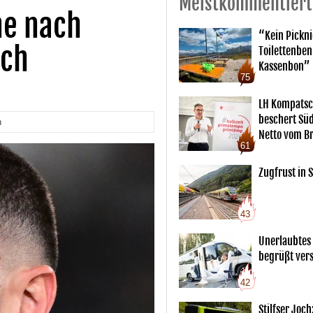
Meistkommentiert
ne nach
“Kein Pickn
ich
Toilettenben
Kassenbon”
75
LH Kompatsc
beschert Sü
n
Netto vom Br
61
Zugfrust in S
43
Unerlaubtes
begrüßt vers
42
Stilfser Joch