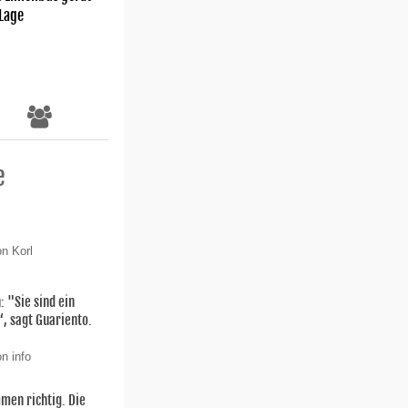
 Lage
e
on Korl
: "Sie sind ein
 sagt Guariento.
n info
men richtig. Die