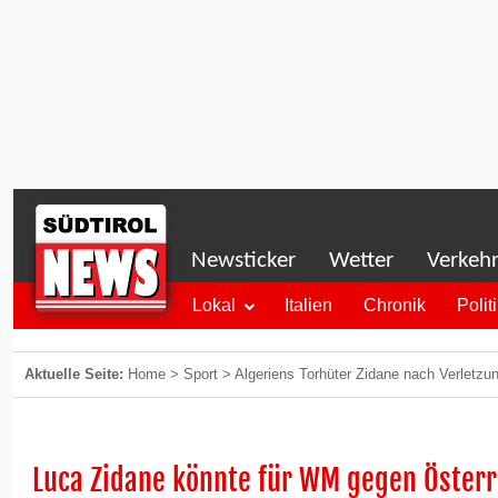
Newsticker
Wetter
Verkeh
Lokal
Italien
Chronik
Polit
Aktuelle Seite:
Home
>
Sport
>
Algeriens Torhüter Zidane nach Verletzun
Luca Zidane könnte für WM gegen Österr