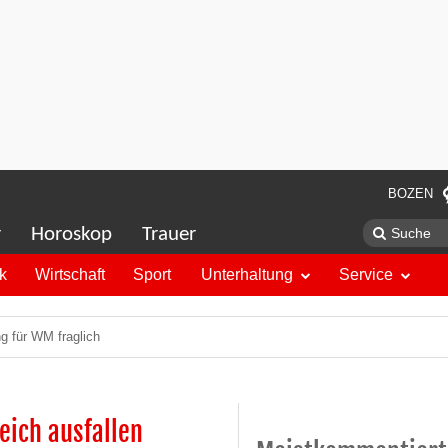
BOZEN
r
Horoskop
Trauer
ik
Wirtschaft
Sport
Unterhaltung
Service
g für WM fraglich
eich ausfallen