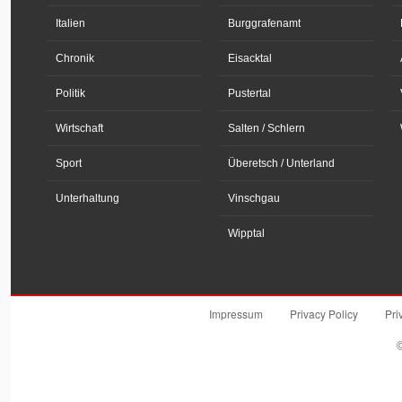
Italien
Burggrafenamt
Chronik
Eisacktal
Politik
Pustertal
Wirtschaft
Salten / Schlern
Sport
Überetsch / Unterland
Unterhaltung
Vinschgau
Wipptal
Impressum
Privacy Policy
Pri