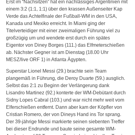
Erst im “Nachsitzen” hat ein nachlässiges Argentinien mit
einem 3:2 (1:1, 1:1) über den krassen Außenseiter Kap
Verde das Achtelfinale der Fußball-WM in den USA,
Kanada und Mexiko erreicht. In Miami ging der
Titelverteidiger mit einer zweimaligen Führung viel zu
großzügig um und wendete erst durch ein spätes
Eigentor von Diney Borges (111.) das Elfmeterschießen
ab. Nächster Gegner ist am Dienstag (18.00 Uhr
MESZ/live ORF 1) in Atlanta Ägypten.
Superstar Lionel Messi (29.) brachte sein Team
plangemäß in Führung, die Deroy Duarte (59.) ausglich.
Selbst das 2:1 zu Beginn der Verlängerung dank
Lisandro Martinez (92.) konterte der WM-Debütant durch
Sidny Lopes Cabral (103.) und war nicht mehr weit vom
Elferschießen entfernt. Dann aber kam der Köpfler von
Cristian Romero, der von Dineys Hand ins Tor sprang.
Der 39-jährige Messi markierte seinen siebenten Treffer
bei dieser Endrunde und baute seine gesamte WM-