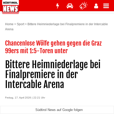
Home
>
Sport
>
Bittere Heimniederlage bei Finalpremiere in der Intercable
Arena
Chancenlose Wölfe gehen gegen die Graz
99ers mit 1:5-Toren unter
Bittere Heimniederlage bei
Finalpremiere in der
Intercable Arena
Freitag, 17. April 2026 | 22:21 Uhr
Südtirol News auf Google folgen