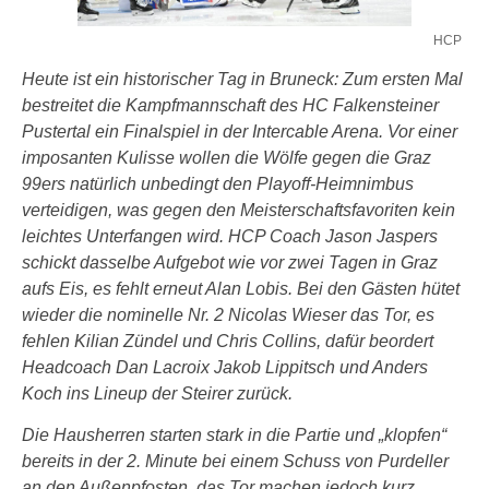
HCP
Heute ist ein historischer Tag in Bruneck: Zum ersten Mal
bestreitet die Kampfmannschaft des HC Falkensteiner
Pustertal ein Finalspiel in der Intercable Arena. Vor einer
imposanten Kulisse wollen die Wölfe gegen die Graz
99ers natürlich unbedingt den Playoff-Heimnimbus
verteidigen, was gegen den Meisterschaftsfavoriten kein
leichtes Unterfangen wird. HCP Coach Jason Jaspers
schickt dasselbe Aufgebot wie vor zwei Tagen in Graz
aufs Eis, es fehlt erneut Alan Lobis. Bei den Gästen hütet
wieder die nominelle Nr. 2 Nicolas Wieser das Tor, es
fehlen Kilian Zündel und Chris Collins, dafür beordert
Headcoach Dan Lacroix Jakob Lippitsch und Anders
Koch ins Lineup der Steirer zurück.
Die Hausherren starten stark in die Partie und „klopfen“
bereits in der 2. Minute bei einem Schuss von Purdeller
an den Außenpfosten, das Tor machen jedoch kurz