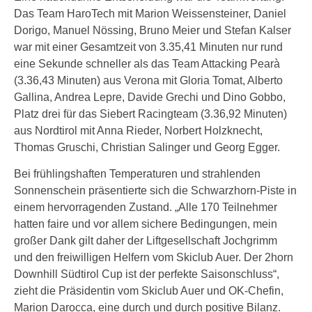
Das Team HaroTech mit Marion Weissensteiner, Daniel
Dorigo, Manuel Nössing, Bruno Meier und Stefan Kalser
war mit einer Gesamtzeit von 3.35,41 Minuten nur rund
eine Sekunde schneller als das Team Attacking Pearà
(3.36,43 Minuten) aus Verona mit Gloria Tomat, Alberto
Gallina, Andrea Lepre, Davide Grechi und Dino Gobbo,
Platz drei für das Siebert Racingteam (3.36,92 Minuten)
aus Nordtirol mit Anna Rieder, Norbert Holzknecht,
Thomas Gruschi, Christian Salinger und Georg Egger.
Bei frühlingshaften Temperaturen und strahlenden
Sonnenschein präsentierte sich die Schwarzhorn-Piste in
einem hervorragenden Zustand. „Alle 170 Teilnehmer
hatten faire und vor allem sichere Bedingungen, mein
großer Dank gilt daher der Liftgesellschaft Jochgrimm
und den freiwilligen Helfern vom Skiclub Auer. Der 2horn
Downhill Südtirol Cup ist der perfekte Saisonschluss“,
zieht die Präsidentin vom Skiclub Auer und OK-Chefin,
Marion Darocca, eine durch und durch positive Bilanz.