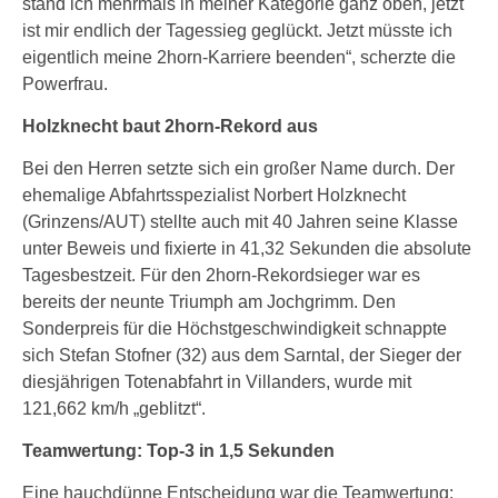
stand ich mehrmals in meiner Kategorie ganz oben, jetzt
ist mir endlich der Tagessieg geglückt. Jetzt müsste ich
eigentlich meine 2horn-Karriere beenden“, scherzte die
Powerfrau.
Holzknecht baut 2horn-Rekord aus
Bei den Herren setzte sich ein großer Name durch. Der
ehemalige Abfahrtsspezialist Norbert Holzknecht
(Grinzens/AUT) stellte auch mit 40 Jahren seine Klasse
unter Beweis und fixierte in 41,32 Sekunden die absolute
Tagesbestzeit. Für den 2horn-Rekordsieger war es
bereits der neunte Triumph am Jochgrimm. Den
Sonderpreis für die Höchstgeschwindigkeit schnappte
sich Stefan Stofner (32) aus dem Sarntal, der Sieger der
diesjährigen Totenabfahrt in Villanders, wurde mit
121,662 km/h „geblitzt“.
Teamwertung: Top-3 in 1,5 Sekunden
Eine hauchdünne Entscheidung war die Teamwertung: