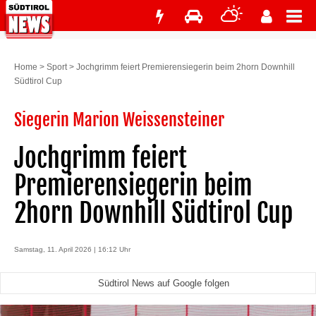
Home
>
Sport
>
Jochgrimm feiert Premierensiegerin beim 2horn Downhill
Südtirol Cup
Siegerin Marion Weissensteiner
Jochgrimm feiert
Premierensiegerin beim
2horn Downhill Südtirol Cup
Samstag, 11. April 2026 | 16:12 Uhr
Südtirol News auf Google folgen