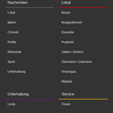
Nachrichten
Lokal
Lokal
Bozen
Italien
Burggrafenamt
Chronik
Eisacktal
Politik
Pustertal
Wirtschaft
Salten / Schlern
Sport
Überetsch / Unterland
Unterhaltung
Vinschgau
Wipptal
Unterhaltung
Service
Leute
Trauer