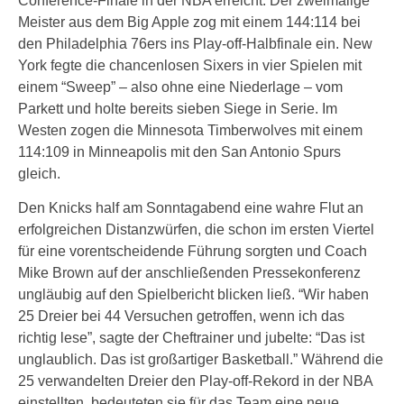
Conference-Finale in der NBA erreicht. Der zweimalige
Meister aus dem Big Apple zog mit einem 144:114 bei
den Philadelphia 76ers ins Play-off-Halbfinale ein. New
York fegte die chancenlosen Sixers in vier Spielen mit
einem “Sweep” – also ohne eine Niederlage – vom
Parkett und holte bereits sieben Siege in Serie. Im
Westen zogen die Minnesota Timberwolves mit einem
114:109 in Minneapolis mit den San Antonio Spurs
gleich.
Den Knicks half am Sonntagabend eine wahre Flut an
erfolgreichen Distanzwürfen, die schon im ersten Viertel
für eine vorentscheidende Führung sorgten und Coach
Mike Brown auf der anschließenden Pressekonferenz
ungläubig auf den Spielbericht blicken ließ. “Wir haben
25 Dreier bei 44 Versuchen getroffen, wenn ich das
richtig lese”, sagte der Cheftrainer und jubelte: “Das ist
unglaublich. Das ist großartiger Basketball.” Während die
25 verwandelten Dreier den Play-off-Rekord in der NBA
einstellten, bedeuteten sie für das Team eine neue