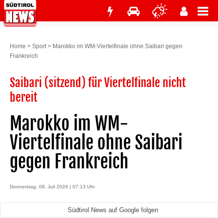
Home
>
Sport
>
Marokko im WM-Viertelfinale ohne Saibari gegen
Frankreich
Saibari (sitzend) für Viertelfinale nicht
bereit
Marokko im WM-
Viertelfinale ohne Saibari
gegen Frankreich
Donnerstag, 09. Juli 2026 | 07:13 Uhr
Südtirol News auf Google folgen