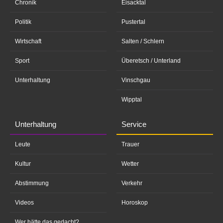
Chronik
Eisacktal
Politik
Pustertal
Wirtschaft
Salten / Schlern
Sport
Überetsch / Unterland
Unterhaltung
Vinschgau
Wipptal
Unterhaltung
Service
Leute
Trauer
Kultur
Wetter
Abstimmung
Verkehr
Videos
Horoskop
Wer hätte das gedacht?