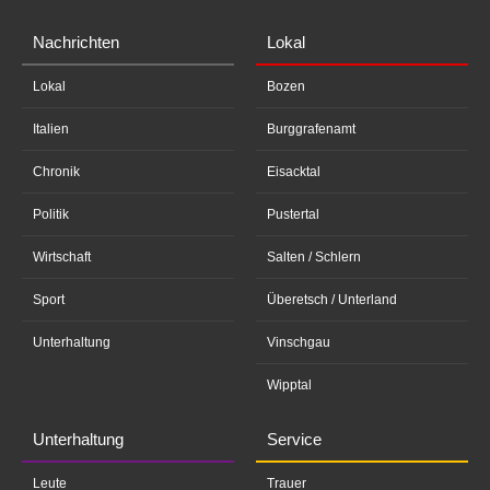
Nachrichten
Lokal
Lokal
Bozen
Italien
Burggrafenamt
Chronik
Eisacktal
Politik
Pustertal
Wirtschaft
Salten / Schlern
Sport
Überetsch / Unterland
Unterhaltung
Vinschgau
Wipptal
Unterhaltung
Service
Leute
Trauer