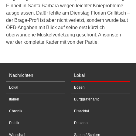
Einheit in Santa Barbara wegen leichter Knieprobleme
ausgelassen. Dafür fehlte am Dienstag Florian Grillitsch –
der Braga-Profi ist aber nicht verletzt, sondern wurde laut
ÖFB-Angaben mit Blick auf seine erst kürzlich
überwundene Muskelverletzung geschont. Ansonsten
war der komplette Kader mit von der Partie.
Nachrichten
Lokal
Lokal
Bozen
Italien
Burggrafenamt
Chronik
Eisacktal
Politik
Pustertal
Wirtschaft
Salten / Schlern