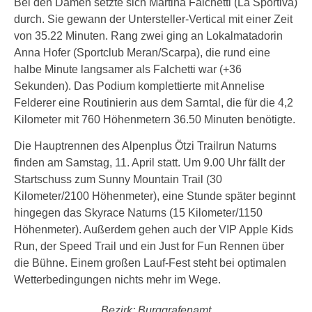
Bei den Damen setzte sich Martina Falchetti (La Sportiva)
durch. Sie gewann der Untersteller-Vertical mit einer Zeit
von 35.22 Minuten. Rang zwei ging an Lokalmatadorin
Anna Hofer (Sportclub Meran/Scarpa), die rund eine
halbe Minute langsamer als Falchetti war (+36
Sekunden). Das Podium komplettierte mit Annelise
Felderer eine Routinierin aus dem Sarntal, die für die 4,2
Kilometer mit 760 Höhenmetern 36.50 Minuten benötigte.
Die Hauptrennen des Alpenplus Ötzi Trailrun Naturns
finden am Samstag, 11. April statt. Um 9.00 Uhr fällt der
Startschuss zum Sunny Mountain Trail (30
Kilometer/2100 Höhenmeter), eine Stunde später beginnt
hingegen das Skyrace Naturns (15 Kilometer/1150
Höhenmeter). Außerdem gehen auch der VIP Apple Kids
Run, der Speed Trail und ein Just for Fun Rennen über
die Bühne. Einem großen Lauf-Fest steht bei optimalen
Wetterbedingungen nichts mehr im Wege.
Bezirk: Burggrafenamt