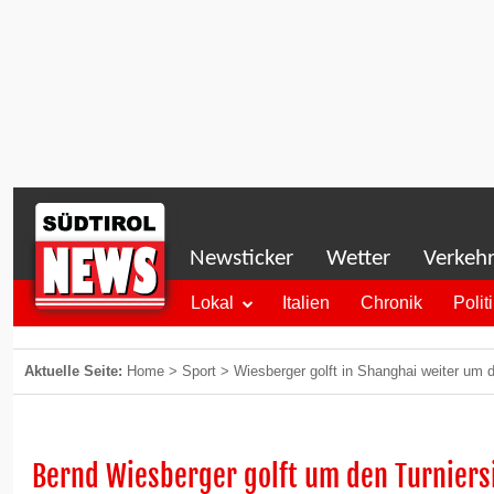
Newsticker
Wetter
Verkeh
Lokal
Italien
Chronik
Polit
Aktuelle Seite:
Home
>
Sport
>
Wiesberger golft in Shanghai weiter um 
Bernd Wiesberger golft um den Turniers