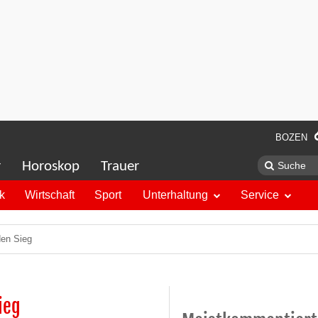
BOZEN
r
Horoskop
Trauer
ik
Wirtschaft
Sport
Unterhaltung
Service
den Sieg
ieg