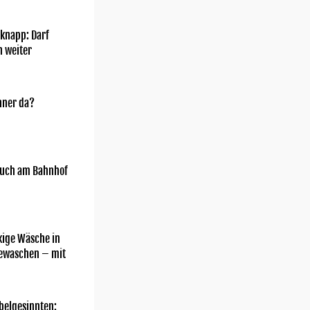
knapp: Darf
h weiter
nner da?
uch am Bahnhof
kige Wäsche in
gewaschen – mit
belgesinnten: