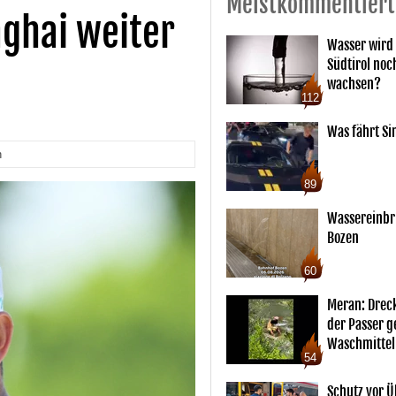
Meistkommentiert
nghai weiter
Wasser wird 
Südtirol noc
wachsen?
112
Was fährt Si
n
89
Wassereinbr
Bozen
60
Meran: Drec
der Passer 
Waschmittel
54
Schutz vor Ü