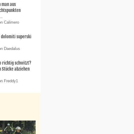
 man aus
chtspunkten
..
on Calimero
dolomiti superski
on Daedalus
 richtig schwitzt?
n Stücke abziehen
on Freddy1