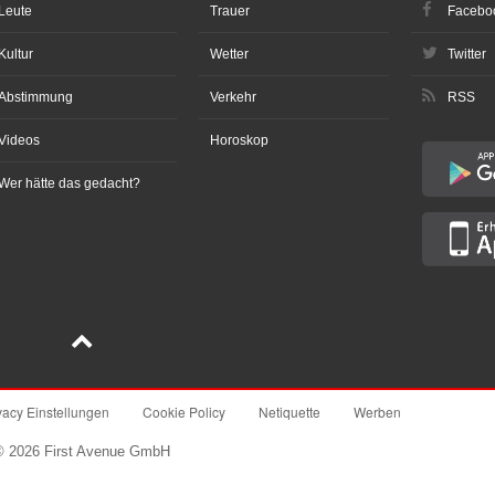
Leute
Trauer
Facebo
Kultur
Wetter
Twitter
Abstimmung
Verkehr
RSS
Videos
Horoskop
Wer hätte das gedacht?
vacy Einstellungen
Cookie Policy
Netiquette
Werben
© 2026 First Avenue GmbH