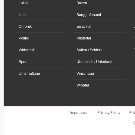
Lokal
Bozen
Italien
Burggrafenamt
Chronik
Eisacktal
Politik
Pustertal
Wirtschaft
Salten / Schlern
Sport
Überetsch / Unterland
Unterhaltung
Vinschgau
Wipptal
Impressum
Privacy Policy
Pri