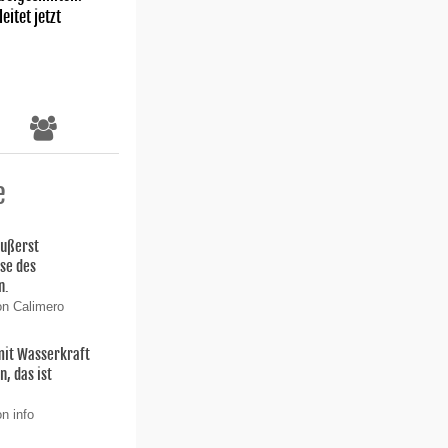
eitet jetzt
e
äußerst
ise des
n.
on Calimero
 mit Wasserkraft
, das ist
n info