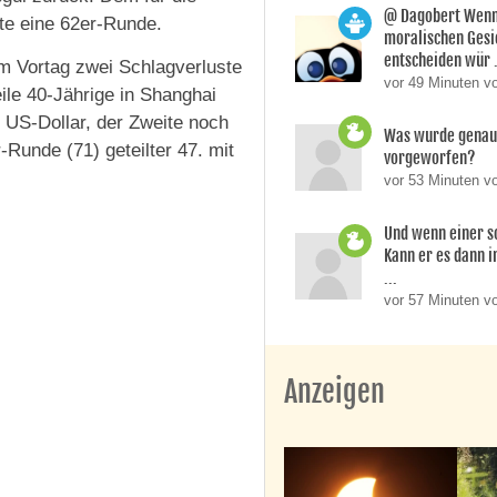
@ Dagobert Wenn
te eine 62er-Runde.
moralischen Gesi
entscheiden wür .
am Vortag zwei Schlagverluste
vor 49 Minuten v
ile 40-Jährige in Shanghai
0 US-Dollar, der Zweite noch
Was wurde genau 
-Runde (71) geteilter 47. mit
vorgeworfen?
vor 53 Minuten v
Und wenn einer so
Kann er es dann i
...
vor 57 Minuten v
Anzeigen