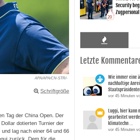
Security begl
Zugpersonal
20
Letzte Kommentar
Wie immer eine 
APA/APA/CN-STR/-
nachhaltige Anre
Staatspräsidente
Schriftgröße
vor 45 Minuten v
Luggi, hier kann
ten Tag der China Open. Der
gearbeitet werden
klimatechn ...
ollar dotierten Turnier der
vor 45 Minuten vo
) und lag nach einer 64 und 66
egui zurück. Dem für die