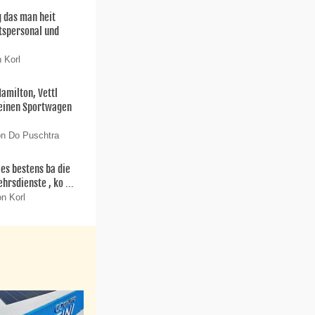
g das man heit
itspersonal und
 Korl
Hamilton, Vettl
 einen Sportwagen
on Do Puschtra
les bestens ba die
hrsdienste , ko ...
on Korl