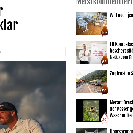
Meistkommentiert
r
Will noch je
klar
106
LH Kompatsc
beschert Sü
n
Netto vom Br
62
Zugfrust in S
50
Meran: Drec
der Passer 
Waschmittel
49
Übersprunge