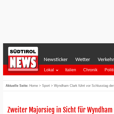
Newsticker
Wetter
Verkeh
Lokal
Italien
Chronik
Polit
Aktuelle Seite:
Home
>
Sport
>
Wyndham Clark führt vor Schlusstag de
Zweiter Majorsieg in Sicht für Wyndham 