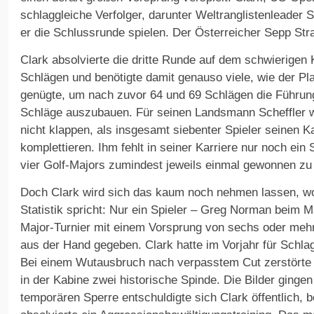
schlaggleiche Verfolger, darunter Weltranglistenleader Sc
er die Schlussrunde spielen. Der Österreicher Sepp Str
Clark absolvierte die dritte Runde auf dem schwierigen 
Schlägen und benötigte damit genauso viele, wie der Pl
genügte, um nach zuvor 64 und 69 Schlägen die Führun
Schläge auszubauen. Für seinen Landsmann Scheffler w
nicht klappen, als insgesamt siebenter Spieler seinen K
komplettieren. Ihm fehlt in seiner Karriere nur noch ei
vier Golf-Majors zumindest jeweils einmal gewonnen zu
Doch Clark wird sich das kaum noch nehmen lassen, wo
Statistik spricht: Nur ein Spieler – Greg Norman beim M
Major-Turnier mit einem Vorsprung von sechs oder meh
aus der Hand gegeben. Clark hatte im Vorjahr für Schlag
Bei einem Wutausbruch nach verpasstem Cut zerstörte
in der Kabine zwei historische Spinde. Die Bilder gingen
temporären Sperre entschuldigte sich Clark öffentlich,