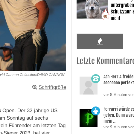
untergraben
Schutzzaun s
48
nicht
Letzte Kommentar
vid Cannon Collection/DAVID CANNON
Ach Herr Alfreide
sooooooo perfekt 
Schriftgröße
...
vor 8 Minuten vo
Ferrarri würde es
S Open. Der 32-jährige US-
geben. Dann wäre
am Sonntag auf sechs
mein ...
kein Führender am letzten Tag
vor 9 Minuten vo
-Sieger 2023, hat vier