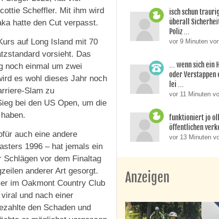
ottie Scheffler. Mit ihm wird
isch schun trauri
überall Sicherhe
aka hatte den Cut verpasst.
Poliz ...
Kurs auf Long Island mit 70
vor 9 Minuten von
atzstandard vorsieht. Das
... wenn sich ein 
g noch einmal um zwei
oder Verstappen
ird es wohl dieses Jahr noch
lei ...
arriere-Slam zu
vor 11 Minuten v
n Sieg bei den US Open, um die
 haben.
funktioniert jo ol
öffentlichen verke
für auch eine andere
vor 13 Minuten v
asters 1996 – hat jemals ein
r Schlägen vor dem Finaltag
zeilen anderer Art gesorgt.
Anzeigen
 er im Oakmont Country Club
 viral und nach einer
 bezahlte den Schaden und