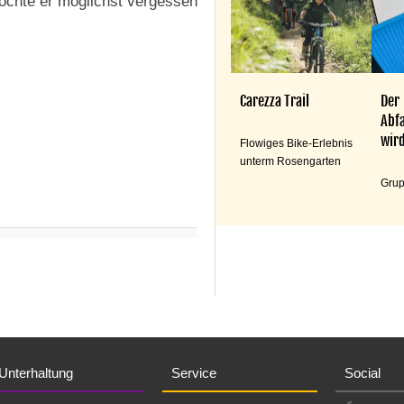
möchte er möglichst vergessen
Carezza Trail
Der
Abfa
wird
Flowiges Bike-Erlebnis
unterm Rosengarten
Grup
Unterhaltung
Service
Social