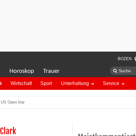
BOZEN
r
Horoskop
Trauer
ik
Wirtschaft
Sport
Unterhaltung
Service
r US Open klar
Clark