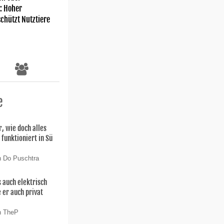
: Hoher
chützt Nutztiere
e
r, wie doch alles
funktioniert in Sü
n Do Puschtra
 auch elektrisch
 er auch privat
n TheP