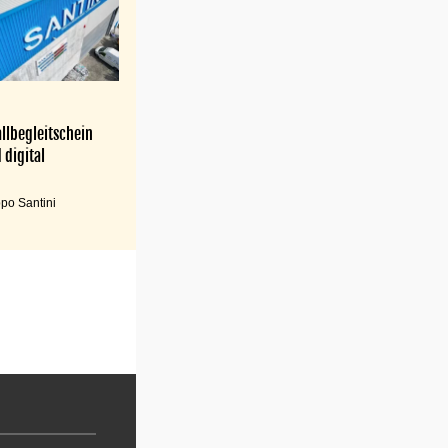
llbegleitschein
 digital
po Santini