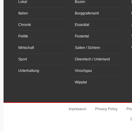
Lokal
Bozen
Italien
Burggrafenamt
Chronik
Eisacktal
Politik
Pustertal
Wirtschaft
Salten / Schlern
Sport
Überetsch / Unterland
Unterhaltung
Vinschgau
Wipptal
Impressum
Privacy Policy
Pri