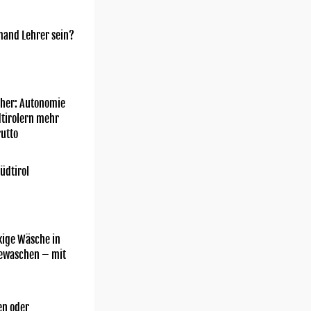
mand Lehrer sein?
her: Autonomie
dtirolern mehr
utto
üdtirol
kige Wäsche in
gewaschen – mit
n oder