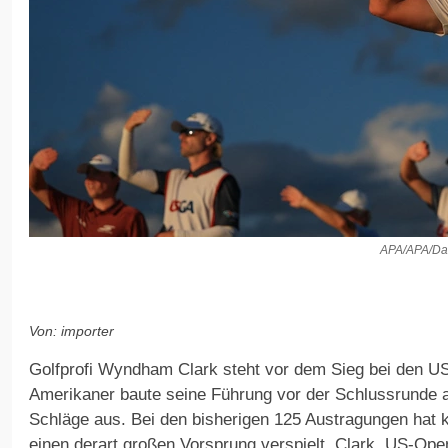
APA/APA/Da
Von: importer
Golfprofi Wyndham Clark steht vor dem Sieg bei den U
Amerikaner baute seine Führung vor der Schlussrunde 
Schläge aus. Bei den bisherigen 125 Austragungen hat 
einen derart großen Vorsprung verspielt. Clark, US-Open