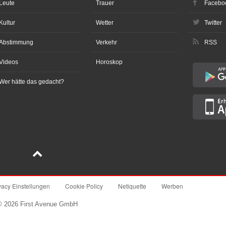
Leute
Trauer
Facebo
Kultur
Wetter
Twitter
Abstimmung
Verkehr
RSS
Videos
Horoskop
Wer hätte das gedacht?
vacy Einstellungen
Cookie Policy
Netiquette
Werben
© 2026 First Avenue GmbH