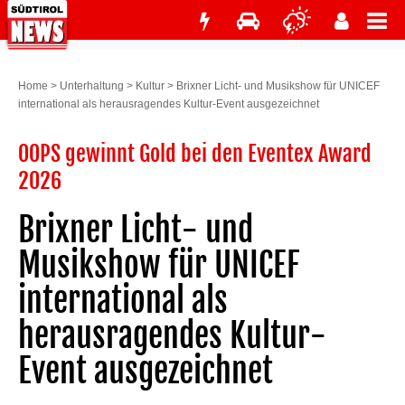
Home
>
Unterhaltung
>
Kultur
>
Brixner Licht- und Musikshow für UNICEF
international als herausragendes Kultur-Event ausgezeichnet
OOPS gewinnt Gold bei den Eventex Award
2026
Brixner Licht- und
Musikshow für UNICEF
international als
herausragendes Kultur-
Event ausgezeichnet