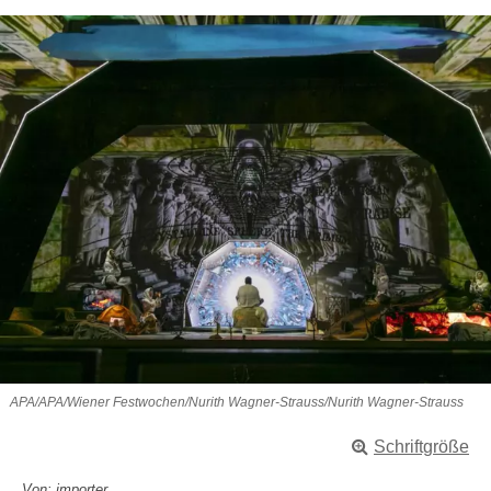
APA/APA/Wiener Festwochen/Nurith Wagner-Strauss/Nurith Wagner-Strauss
Schriftgröße
Von: importer