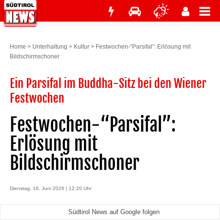
Home
>
Unterhaltung
>
Kultur
>
Festwochen-“Parsifal”: Erlösung mit
Bildschirmschoner
Ein Parsifal im Buddha-Sitz bei den Wiener
Festwochen
Festwochen-“Parsifal”:
Erlösung mit
Bildschirmschoner
Dienstag, 16. Juni 2026 | 12:20 Uhr
Südtirol News auf Google folgen