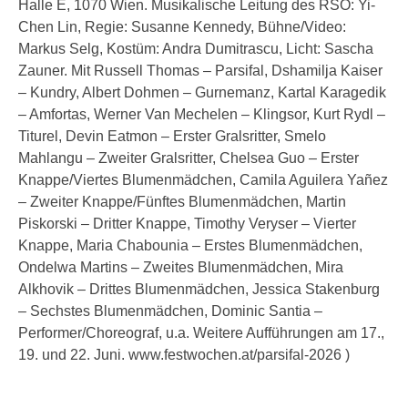
Halle E, 1070 Wien. Musikalische Leitung des RSO: Yi-
Chen Lin, Regie: Susanne Kennedy, Bühne/Video:
Markus Selg, Kostüm: Andra Dumitrascu, Licht: Sascha
Zauner. Mit Russell Thomas – Parsifal, Dshamilja Kaiser
– Kundry, Albert Dohmen – Gurnemanz, Kartal Karagedik
– Amfortas, Werner Van Mechelen – Klingsor, Kurt Rydl –
Titurel, Devin Eatmon – Erster Gralsritter, Smelo
Mahlangu – Zweiter Gralsritter, Chelsea Guo – Erster
Knappe/Viertes Blumenmädchen, Camila Aguilera Yañez
– Zweiter Knappe/Fünftes Blumenmädchen, Martin
Piskorski – Dritter Knappe, Timothy Veryser – Vierter
Knappe, Maria Chabounia – Erstes Blumenmädchen,
Ondelwa Martins – Zweites Blumenmädchen, Mira
Alkhovik – Drittes Blumenmädchen, Jessica Stakenburg
– Sechstes Blumenmädchen, Dominic Santia –
Performer/Choreograf, u.a. Weitere Aufführungen am 17.,
19. und 22. Juni. www.festwochen.at/parsifal-2026 )