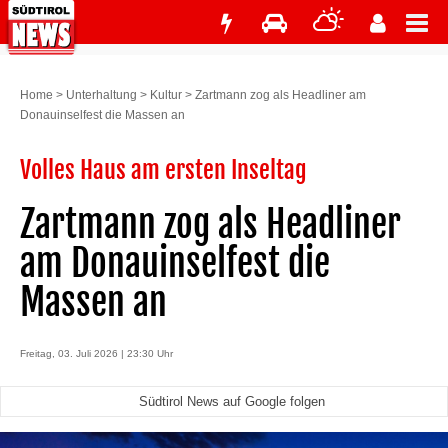
Home
>
Unterhaltung
>
Kultur
>
Zartmann zog als Headliner am
Donauinselfest die Massen an
Volles Haus am ersten Inseltag
Zartmann zog als Headliner
am Donauinselfest die
Massen an
Freitag, 03. Juli 2026 | 23:30 Uhr
Südtirol News auf Google folgen