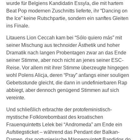
wurde für Belgiens Kandidatin Essyla, die mit hartem
Beat Pop modernen Zuschnitts lieferte, ihr “Dancing on
the Ice” keine Rutschpartie, sondern ein sanftes Gleiten
ins Finale.
Litauens Lion Ceccah kam bei “Sólo quiero más” mit
seiner Mischung aus technoider Ästhetik und hoher
Dramatik nach langen Probentagen zwar an das Ende
seiner Stimme, aber noch nicht an jenes seiner ESC-
Reise. Vor allem mit ihrer Stimme überzeugte hingegen
wohl Polens Alicja, deren “Pray” anfangs einer souligen
Gebetsstunde gleicht, die dann in undefinierbaren Rap
abbiegt, aber dennoch genügend Stimmen auf sich
vereinte.
Und schließlich erbrachte der protofeministisch-
mystische Folklorebombast des kroatischen
Frauenquintetts Lelek bei “Andromeda” am Ende ein
Aufstiegsticket – während das Pendant der Balkan-
Damen, das portugiesische Männerquintett Bandidos do