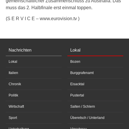
gemeinschaftlicher Zusammenschluss zu Austrialia. Das
muss das 2. Halbfinale erst einmal toppen.
(S E R V I C E – www.eurovision.tv )
Nachrichten
Lokal
Lokal
Bozen
Italien
Burggrafenamt
Chronik
Eisacktal
Politik
Pustertal
Wirtschaft
Salten / Schlern
Sport
Überetsch / Unterland