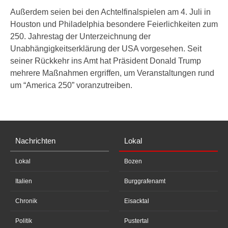
Außerdem seien bei den Achtelfinalspielen am 4. Juli in
Houston und Philadelphia besondere Feierlichkeiten zum
250. Jahrestag der Unterzeichnung der
Unabhängigkeitserklärung der USA vorgesehen. Seit
seiner Rückkehr ins Amt hat Präsident Donald Trump
mehrere Maßnahmen ergriffen, um Veranstaltungen rund
um “America 250” voranzutreiben.
Nachrichten
Lokal
Lokal
Bozen
Italien
Burggrafenamt
Chronik
Eisacktal
Politik
Pustertal