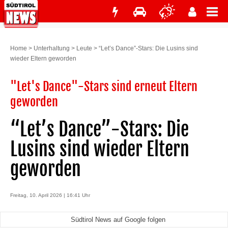
Home
>
Unterhaltung
>
Leute
>
“Let’s Dance”-Stars: Die Lusins sind
wieder Eltern geworden
"Let's Dance"-Stars sind erneut Eltern
geworden
“Let’s Dance”-Stars: Die
Lusins sind wieder Eltern
geworden
Freitag, 10. April 2026 | 16:41 Uhr
Südtirol News auf Google folgen