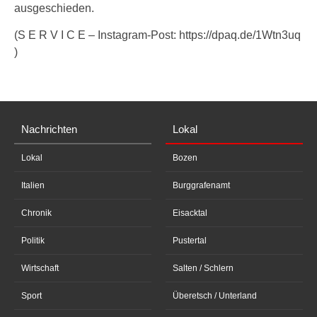
ausgeschieden.
(S E R V I C E – Instagram-Post: https://dpaq.de/1Wtn3uq
)
Nachrichten
Lokal
Lokal
Bozen
Italien
Burggrafenamt
Chronik
Eisacktal
Politik
Pustertal
Wirtschaft
Salten / Schlern
Sport
Überetsch / Unterland