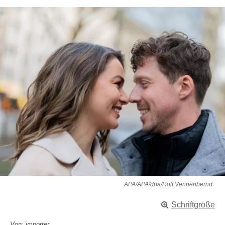
APA/APA/dpa/Rolf Vennenbernd
Schriftgröße
Von: importer