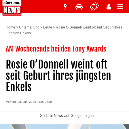
Home
>
Unterhaltung
>
Leute
>
Rosie O’Donnell weint oft seit Geburt ihres
jüngsten Enkels
AM Wochenende bei den Tony Awards
Rosie O’Donnell weint oft
seit Geburt ihres jüngsten
Enkels
Montag, 08. Juni 2026 | 12:38 Uhr
Südtirol News auf Google folgen